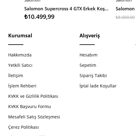
SEPETE EKLE
SEPETE 
Salomon Supercross 4 GTX Erkek Koşu Ayakkabısı
₺10.499,99
₺8.000,00
Kurumsal
Alışveriş
Hakkımızda
Hesabım
Yetkili Satıcı
Sepetim
İletişim
Sipariş Takibi
İşlem Rehberi
İptal İade Koşullar
KVKK ve Gizlilik Politikası
KVKK Başvuru Formu
Mesafeli Satış Sözleşmesi
Çerez Politikası