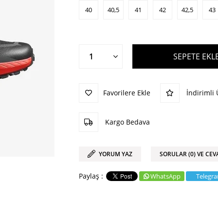
40
40,5
41
42
42,5
43
Favorilere Ekle
İndirimli
Kargo Bedava
YORUM YAZ
SORULAR (0) VE CEV
WhatsApp
Telegr