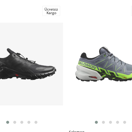
Ücretsiz
Kargo
m
Salomon