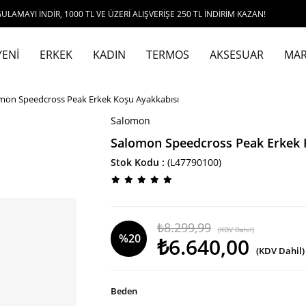
NDİR, 1000 TL VE ÜZERİ ALIŞVERİŞE 250 TL İNDİRİM KAZAN!
YENİ
ERKEK
KADIN
TERMOS
AKSESUAR
MAR
mon Speedcross Peak Erkek Koşu Ayakkabısı
Salomon
Salomon Speedcross Peak Erkek 
Stok Kodu
(L47790100)
₺8.299,99
(KDV Dahil)
%
20
₺6.640,00
(KDV Dahil)
İndirim
Beden