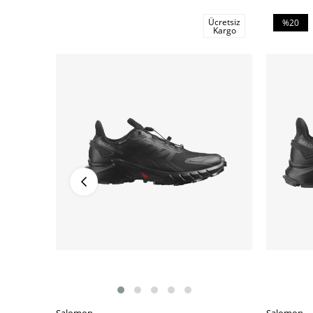
Ücretsiz
%20
Kargo
İndirim
%20İndiri
Salomon
Salomon