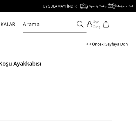
UYGULAMAYI İNDİR, 1000 TL VE ÜZERİ ALIŞVERİŞE 250 TL İNDİR
Sipariş Takip
Mağaza Bul
Üye
KALAR
Girişi
< < Önceki Sayfaya Dön
Koşu Ayakkabısı