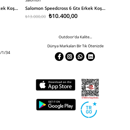
SEPETE EKLE
SEPETE
Salomon Speedcross 6 Gtx Erkek Koşu Ayakkabısı
Salomon Speedcross 6 Gtx Erkek Koşu Ayakkabısı
₺10.400,00
₺13.00
₺13.000,00
Outdoor'da Kalite...
Dünya Markaları Bir Tık Ötenizde
/1/34