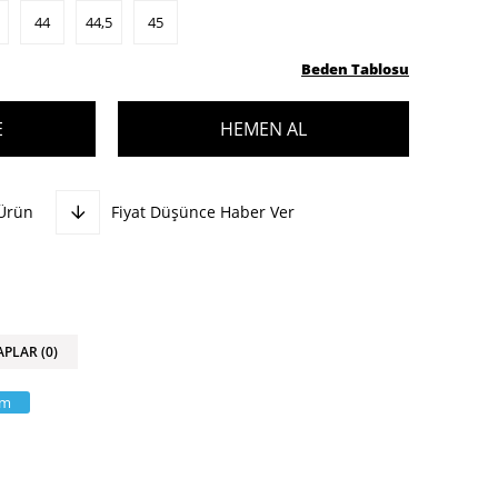
44
44,5
45
Beden Tablosu
 Ürün
Fiyat Düşünce Haber Ver
APLAR (0)
am