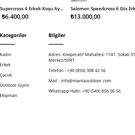
EKLE
SEPETE EKLE
Salomon Supercross 4 Erkek Koşu Ayakkabısı
₺6.400,00
₺13.000,00
Kategoriler
Bilgiler
Kadın
Adres:
Kooperatif Mahallesi 1741. Sokak 31
Merkez/SİİRT
Erkek
Telefon :
+90 (850) 308 42 56
Çocuk
Mail :
info@mantaoutdoor.com
Outdoor Giyim
Whatsapp Hattı: +90 (549) 856 06 56
Ekipman