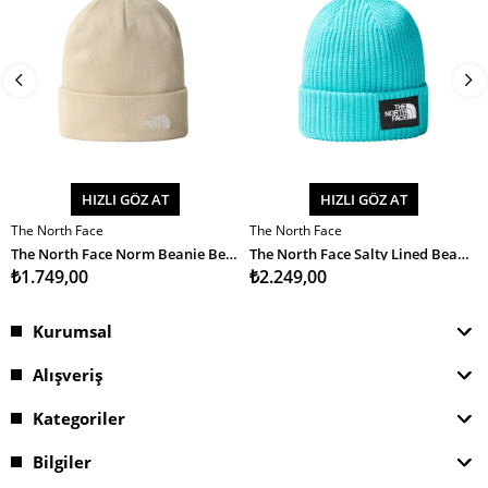
HIZLI GÖZ AT
HIZLI GÖZ AT
The North Face
The North Face
SEPETE EKLE
SEPETE EKLE
The North Face Norm Beanie Bere
The North Face Salty Lined Beanie Unisex Bere
₺1.749,00
₺2.249,00
Kurumsal
Alışveriş
Kategoriler
Bilgiler