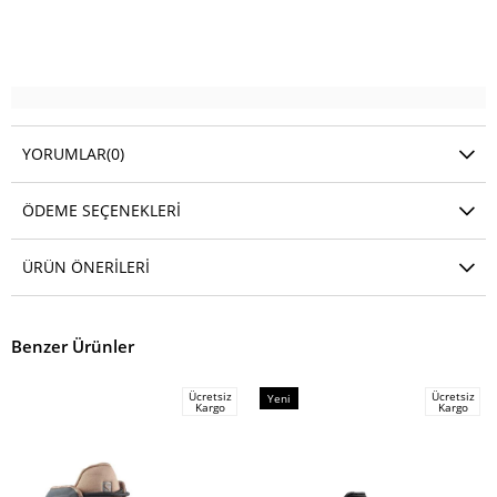
YORUMLAR
(0)
ÖDEME SEÇENEKLERI
ÜRÜN ÖNERILERI
Benzer Ürünler
Ücretsiz
Ücretsiz
Yeni
Kargo
Kargo
Ürün