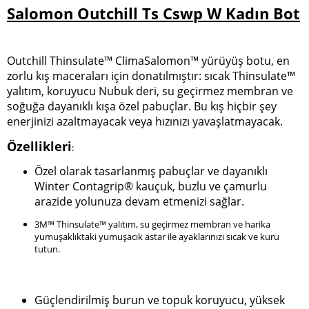
Salomon Outchill Ts Cswp W Kadın Bot
Outchill Thinsulate™ ClimaSalomon™ yürüyüş botu, en
zorlu kış maceraları için donatılmıştır: sıcak Thinsulate™
yalıtım, koruyucu Nubuk deri, su geçirmez membran ve
soğuğa dayanıklı kışa özel pabuçlar. Bu kış hiçbir şey
enerjinizi azaltmayacak veya hızınızı yavaşlatmayacak.
Özellikleri
:
Özel olarak tasarlanmış pabuçlar ve dayanıklı
Winter Contagrip® kauçuk, buzlu ve çamurlu
arazide yolunuza devam etmenizi sağlar.
3M™ Thinsulate™ yalıtım, su geçirmez membran ve harika
yumuşaklıktaki yumuşacık astar ile ayaklarınızı sıcak ve kuru
tutun.
Güçlendirilmiş burun ve topuk koruyucu, yüksek