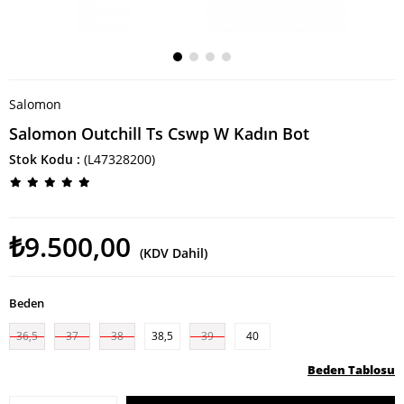
Salomon
Salomon Outchill Ts Cswp W Kadın Bot
Stok Kodu
(L47328200)
₺9.500,00
(KDV Dahil)
Beden
36,5
37
38
38,5
39
40
Beden Tablosu