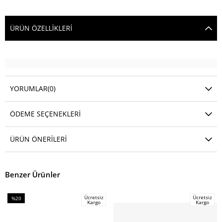
ÜRÜN ÖZELLIKLERI
YORUMLAR
(0)
ÖDEME SEÇENEKLERI
ÜRÜN ÖNERILERI
Benzer Ürünler
Ücretsiz
Ücretsiz
%20
Kargo
Kargo
İndirim
%20İndirim