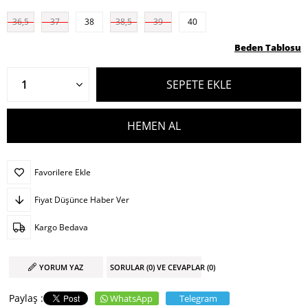
36,5
37
38
38,5
39
40
Beden Tablosu
Favorilere Ekle
Fiyat Düşünce Haber Ver
Kargo Bedava
YORUM YAZ
SORULAR (0) VE CEVAPLAR (0)
WhatsApp
Telegram