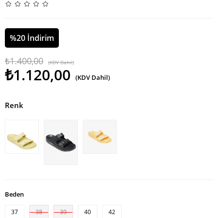
%
20
İndirim
₺1.400,00
(KDV Dahil)
₺1.120,00
(KDV Dahil)
Renk
Beden
37
38
39
40
42