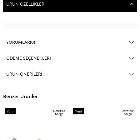
ÜRÜN ÖZELLIKLERI
YORUMLAR
(0)
ÖDEME SEÇENEKLERI
ÜRÜN ÖNERILERI
Benzer Ürünler
Ücretsiz
Ücretsiz
Yeni
Yeni
Kargo
Kargo
Ürün
Ürün