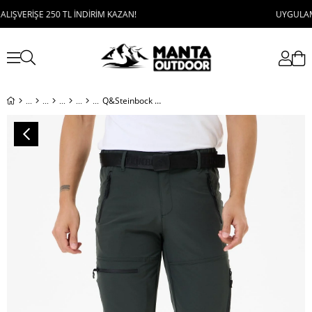
İŞE 250 TL İNDİRİM KAZAN!
UYGULAMAYI İNDİ
Q&Steinbock Uppsala Erkek Outdoor Pantolon