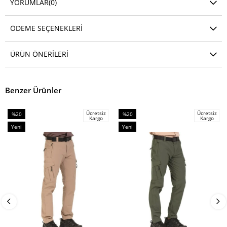
YORUMLAR
(0)
ÖDEME SEÇENEKLERI
ÜRÜN ÖNERILERI
Benzer Ürünler
Ücretsiz
Ücretsiz
%20
%20
Kargo
Kargo
İndirim
İndirim
Yeni
Yeni
%20İndirim
%20İndirim
Ürün
Ürün