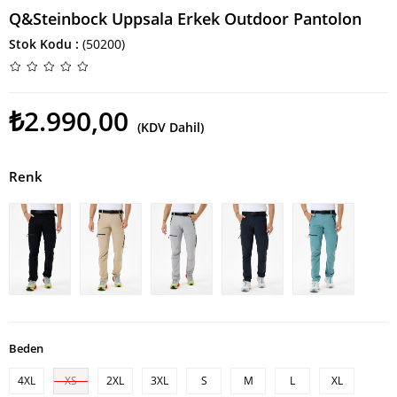
Q&Steinbock Uppsala Erkek Outdoor Pantolon
Stok Kodu
(50200)
₺2.990,00
(KDV Dahil)
Renk
Beden
4XL
XS
2XL
3XL
S
M
L
XL