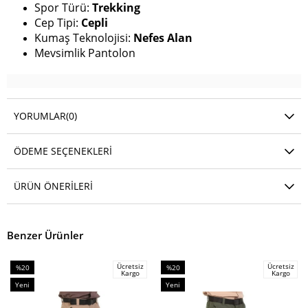
Spor Türü:
Trekking
Cep Tipi:
Cepli
Kumaş Teknolojisi:
Nefes Alan
Mevsimlik Pantolon
YORUMLAR
(0)
ÖDEME SEÇENEKLERI
ÜRÜN ÖNERILERI
Benzer Ürünler
Ücretsiz
Ücretsiz
%20
%20
Kargo
Kargo
İndirim
İndirim
Yeni
Yeni
%20İndirim
%20İndirim
Ürün
Ürün