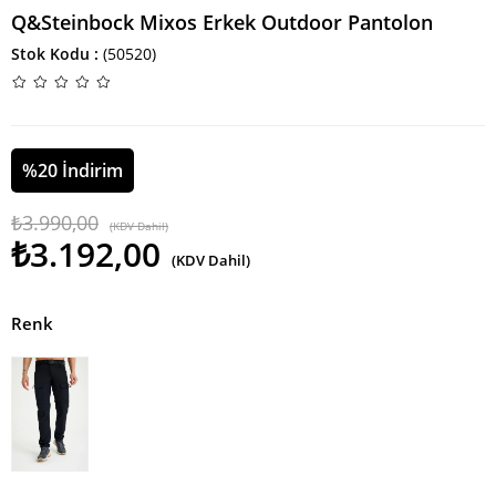
Q&Steinbock Mixos Erkek Outdoor Pantolon
Stok Kodu
(50520)
%
20
İndirim
₺3.990,00
(KDV Dahil)
₺3.192,00
(KDV Dahil)
Renk