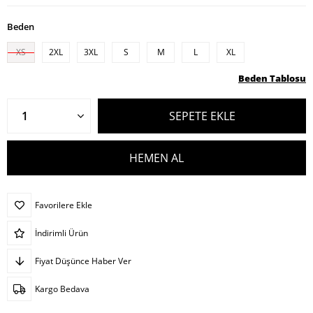
Beden
XS
2XL
3XL
S
M
L
XL
Beden Tablosu
Favorilere Ekle
İndirimli Ürün
Fiyat Düşünce Haber Ver
Kargo Bedava