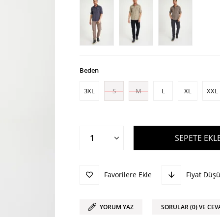
Beden
3XL
S
M
L
XL
XXL
Favorilere Ekle
Fiyat Düş
YORUM YAZ
SORULAR (0) VE CEV