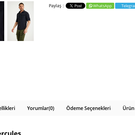
WhatsApp
Telegr
likleri
Yorumlar
(0)
Ödeme Seçenekleri
Ürün 
rcules