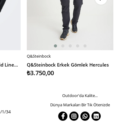
Q&Steinbock
Bad Bear
SEPETE EKLE
SEPETE
Only & Sons Onscaiden Ls Solid Linen Shirt Noos Erkek Gömlek
Q&Steinbock Erkek Gömlek Hercules
Bad Bea
₺3.750,00
₺2.200,0
Outdoor'da Kalite...
Dünya Markaları Bir Tık Ötenizde
/1/34