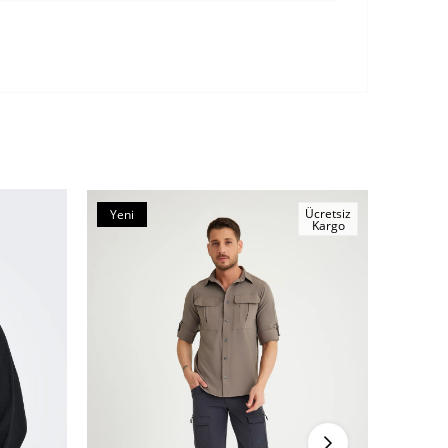
Ücretsiz
Yeni
%20
Kargo
Ürün
İndirim
%20İndi