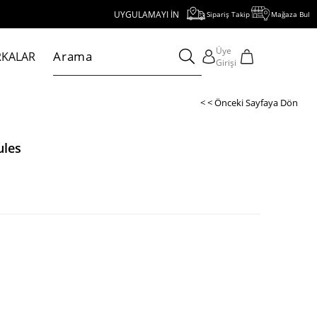
UYGULAMAYI İNDİR, 1000 TL VE ÜZERİ ALIŞVERİŞE 250 TL İNDİR
Sipariş Takip
Mağaza Bul
Üye
KALAR
Girişi
< < Önceki Sayfaya Dön
ules