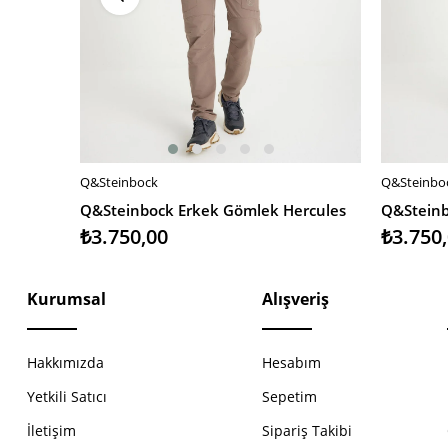
Q&Steinbock
Q&Steinbo
SEPETE EKLE
SEPETE 
Q&Steinbock Erkek Gömlek Hercules
Q&Steinb
₺3.750,00
₺3.750
Kurumsal
Alışveriş
Hakkımızda
Hesabım
Yetkili Satıcı
Sepetim
İletişim
Sipariş Takibi