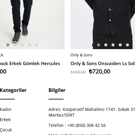
ck
Only & Sons
EKLE
SEPETE EKLE
ock Erkek Gömlek Hercules
,00
₺720,00
₺900,00
Kategoriler
Bilgiler
Kadın
Adres:
Kooperatif Mahallesi 1741. Sokak 31
Merkez/SİİRT
Erkek
Telefon :
+90 (850) 308 42 56
Çocuk