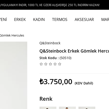
NDİR, 1000 TL VE ÜZERİ ALIŞVERİŞE 250 TL İNDİRİM KAZAN!
YENİ
ERKEK
KADIN
TERMOS
AKSESUAR
MAR
Gömlek Hercules
Q&Steinbock
Q&Steinbock Erkek Gömlek Herc
Stok Kodu
(50510)
₺3.750,00
(KDV Dahil)
Renk