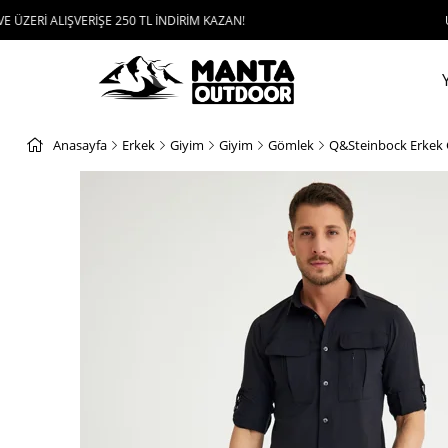
VERİŞE 250 TL İNDİRİM KAZAN!
UYGULAMAYI İ
Anasayfa
Erkek
Giyim
Giyim
Gömlek
Q&Steinbock Erkek 