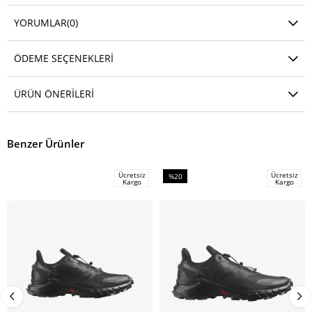
YORUMLAR
(0)
ÖDEME SEÇENEKLERI
ÜRÜN ÖNERILERI
Benzer Ürünler
Ücretsiz
Ücretsiz
%20
Kargo
Kargo
İndirim
%20İndirim