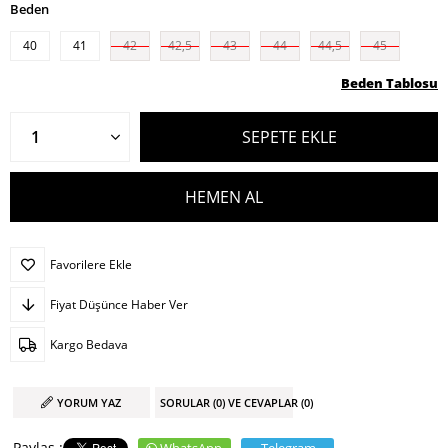
Beden
40
41
42
42,5
43
44
44,5
45
Beden Tablosu
Favorilere Ekle
Fiyat Düşünce Haber Ver
Kargo Bedava
YORUM YAZ
SORULAR (0) VE CEVAPLAR (0)