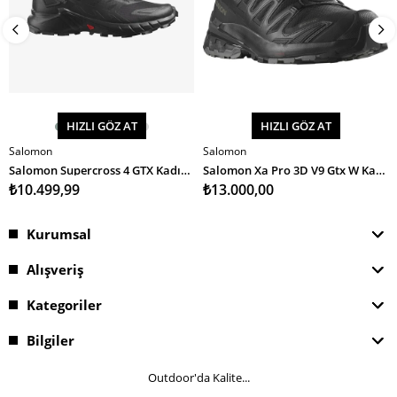
HIZLI GÖZ AT
HIZLI GÖZ AT
Salomon
Salomon
SEPETE EKLE
SEPETE EKLE
Salomon Supercross 4 GTX Kadın Koşu Ayakkabısı
Salomon Xa Pro 3D V9 Gtx W Kadın Koşu Ayakkabısı
₺10.499,99
₺13.000,00
Kurumsal
Alışveriş
Kategoriler
Bilgiler
Outdoor'da Kalite...