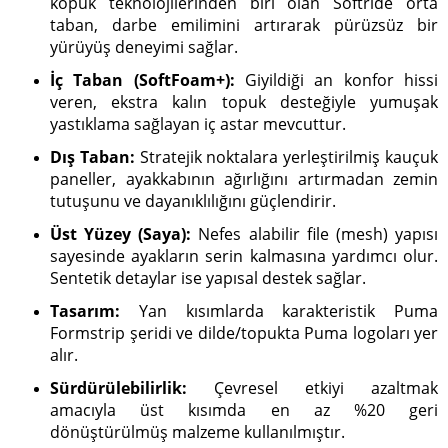
köpük teknolojilerinden biri olan Softride orta
taban, darbe emilimini artırarak pürüzsüz bir
yürüyüş deneyimi sağlar.
İç Taban (SoftFoam+):
Giyildiği an konfor hissi
veren, ekstra kalın topuk desteğiyle yumuşak
yastıklama sağlayan iç astar mevcuttur.
Dış Taban:
Stratejik noktalara yerleştirilmiş kauçuk
paneller, ayakkabının ağırlığını artırmadan zemin
tutuşunu ve dayanıklılığını güçlendirir.
Üst Yüzey (Saya):
Nefes alabilir file (mesh) yapısı
sayesinde ayakların serin kalmasına yardımcı olur.
Sentetik detaylar ise yapısal destek sağlar.
Tasarım:
Yan kısımlarda karakteristik Puma
Formstrip şeridi ve dilde/topukta Puma logoları yer
alır.
Sürdürülebilirlik:
Çevresel etkiyi azaltmak
amacıyla üst kısımda en az %20 geri
dönüştürülmüş malzeme kullanılmıştır.