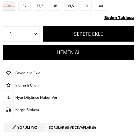
36
37
37,5
38
38,5
39
40
Beden Tablosu
Favorilere Ekle
İndirimli Ürün
Fiyat Düşünce Haber Ver
Kargo Bedava
YORUM YAZ
SORULAR (0) VE CEVAPLAR (0)