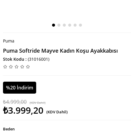
Puma
Puma Softride Mayve Kadın Koşu Ayakkabısı
Stok Kodu
(31016001)
%
20
İndirim
₺4.999,00
(KDV Dahil)
₺3.999,20
(KDV Dahil)
Beden