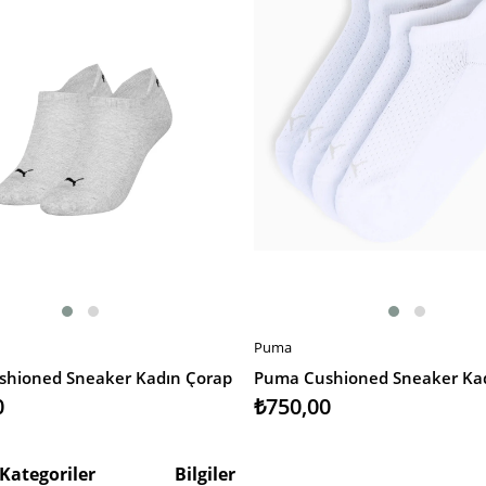
Puma
EKLE
SEPETE EKLE
hioned Sneaker Kadın Çorap
Puma Cushioned Sneaker Ka
0
₺750,00
Kategoriler
Bilgiler