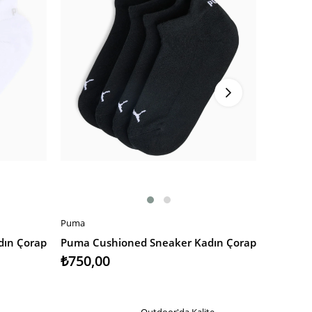
Puma
Puma
SEPETE EKLE
SEPETE
dın Çorap
Puma Cushioned Sneaker Kadın Çorap
Puma Qu
₺750,00
₺850,
Outdoor'da Kalite...