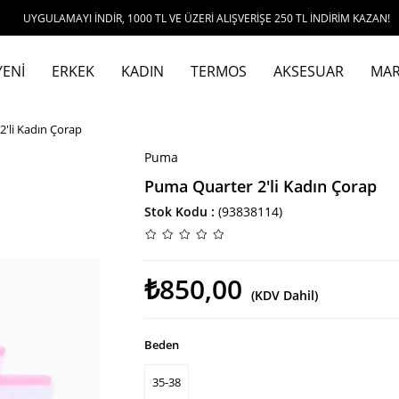
AMAYI İNDİR, 1000 TL VE ÜZERİ ALIŞVERİŞE 250 TL İNDİRİM KAZAN!
YENİ
ERKEK
KADIN
TERMOS
AKSESUAR
MAR
'li Kadın Çorap
Puma
Puma Quarter 2'li Kadın Çorap
Stok Kodu
(93838114)
₺850,00
(KDV Dahil)
Beden
35-38