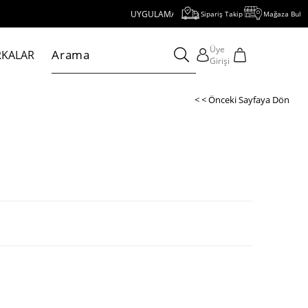
UYGULAMAYI İNDİR, 1000 TL VE ÜZERİ ALIŞVERİŞE 250 T
Sipariş Takip
Mağaza Bul
Üye
KALAR
Girişi
< < Önceki Sayfaya Dön