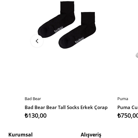
Bad Bear
Puma
SEPETE EKLE
SEPETE 
Bad Bear Bear Tall Socks Erkek Çorap
Puma Cus
₺130,00
₺750,0
Kurumsal
Alışveriş