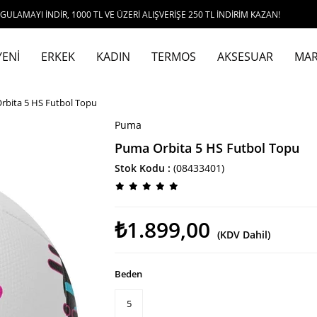
NDİR, 1000 TL VE ÜZERİ ALIŞVERİŞE 250 TL İNDİRİM KAZAN!
YENİ
ERKEK
KADIN
TERMOS
AKSESUAR
MAR
rbita 5 HS Futbol Topu
Puma
Puma Orbita 5 HS Futbol Topu
Stok Kodu
(08433401)
₺1.899,00
(KDV Dahil)
Beden
5