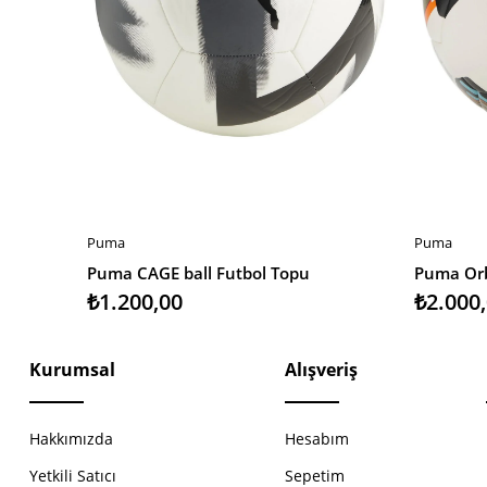
Puma
Puma
SEPETE EKLE
SEPETE 
Puma CAGE ball Futbol Topu
₺1.200,00
₺2.000
Kurumsal
Alışveriş
Hakkımızda
Hesabım
Yetkili Satıcı
Sepetim