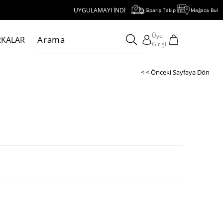
UYGULAMAYI İNDİR, 1000 TL VE ÜZERİ ALIŞVERİŞE 250 TL İNDİR
Sipariş Takip
Mağaza Bul
Üye
KALAR
Girişi
< < Önceki Sayfaya Dön