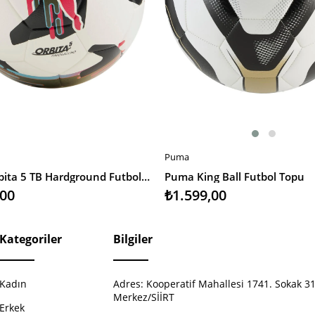
Puma
EKLE
SEPETE EKLE
Puma Orbita 5 TB Hardground Futbol Topu
Puma King Ball Futbol Topu
,00
₺1.599,00
Kategoriler
Bilgiler
Kadın
Adres:
Kooperatif Mahallesi 1741. Sokak 31
Merkez/SİİRT
Erkek