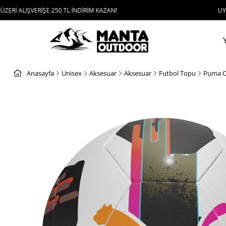
VERİŞE 250 TL İNDİRİM KAZAN!
UYGULAMAYI İ
Anasayfa
Unisex
Aksesuar
Aksesuar
Futbol Topu
Puma O