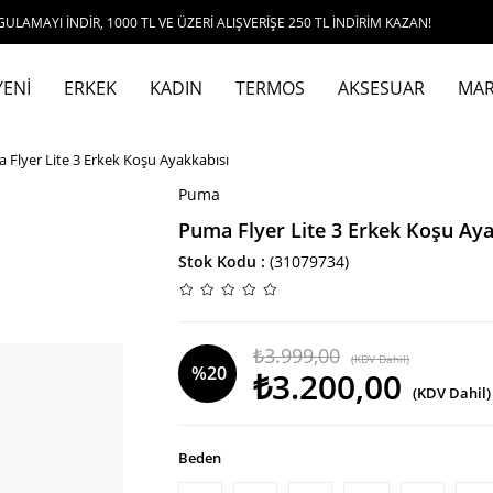
DİR, 1000 TL VE ÜZERİ ALIŞVERİŞE 250 TL İNDİRİM KAZAN!
YENİ
ERKEK
KADIN
TERMOS
AKSESUAR
MAR
 Flyer Lite 3 Erkek Koşu Ayakkabısı
Puma
Puma Flyer Lite 3 Erkek Koşu Aya
Stok Kodu
(31079734)
₺3.999,00
(KDV Dahil)
%
20
₺3.200,00
(KDV Dahil)
İndirim
Beden