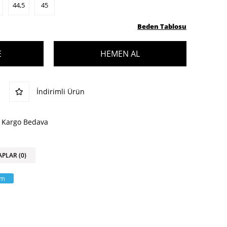
44,5
45
Beden Tablosu
İndirimli Ürün
Kargo Bedava
APLAR (0)
am