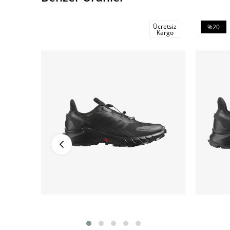
Ücretsiz
%20
Kargo
İndirim
%20İndiri