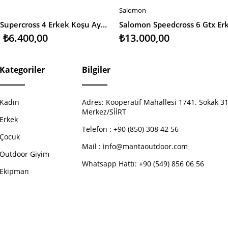
Salomon
EKLE
SEPETE EKLE
Salomon Supercross 4 Erkek Koşu Ayakkabısı
₺6.400,00
₺13.000,00
Kategoriler
Bilgiler
Kadın
Adres:
Kooperatif Mahallesi 1741. Sokak 31
Merkez/SİİRT
Erkek
Telefon :
+90 (850) 308 42 56
Çocuk
Mail :
info@mantaoutdoor.com
Outdoor Giyim
Whatsapp Hattı: +90 (549) 856 06 56
Ekipman