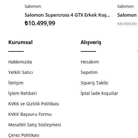
Salomon
Salomon
SEPETE EKLE
SEPETE 
Salomon Supercross 4 GTX Erkek Koşu Ayakkabısı
₺10.499,99
₺8.000,00
Kurumsal
Alışveriş
Hakkımızda
Hesabım
Yetkili Satıcı
Sepetim
İletişim
Sipariş Takibi
İşlem Rehberi
İptal İade Koşullar
KVKK ve Gizlilik Politikası
KVKK Başvuru Formu
Mesafeli Satış Sözleşmesi
Çerez Politikası