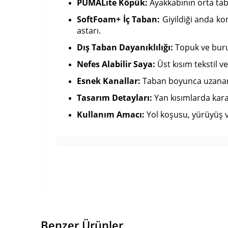
PUMALite Köpük:
Ayakkabının orta tab
SoftFoam+ İç Taban:
Giyildiği anda ko
astarı.
Dış Taban Dayanıklılığı:
Topuk ve buru
Nefes Alabilir Saya:
Üst kısım tekstil v
Esnek Kanallar:
Taban boyunca uzanan e
Tasarım Detayları:
Yan kısımlarda kara
Kullanım Amacı:
Yol koşusu, yürüyüş ve 
Benzer Ürünler