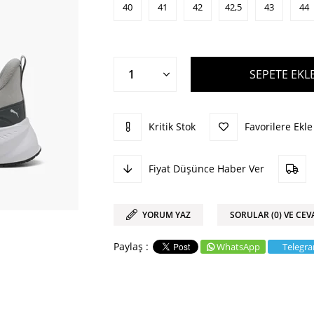
40
41
42
42,5
43
44
Kritik Stok
Favorilere Ekle
Fiyat Düşünce Haber Ver
YORUM YAZ
SORULAR (0) VE CEV
WhatsApp
Telegr