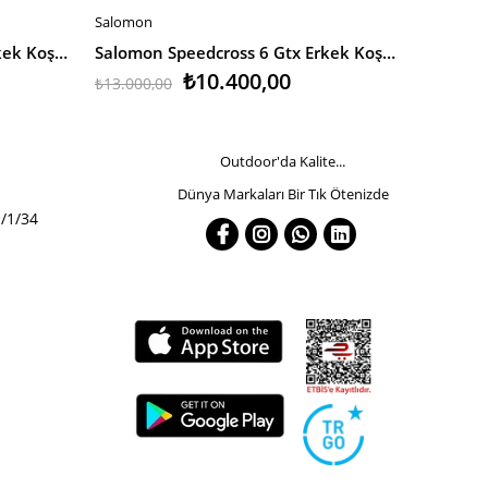
Salomon
Salomon
SEPETE EKLE
SEPETE
Salomon Speedcross 6 Gtx Erkek Koşu Ayakkabısı
Salomon Speedcross 6 Gtx Erkek Koşu Ayakkabısı
₺10.400,00
₺13.00
₺13.000,00
Outdoor'da Kalite...
Dünya Markaları Bir Tık Ötenizde
/1/34