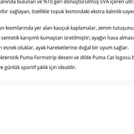
anında bulunan ve %10 geri dönüştürülmüş EVA içeren ultra h
nfor sağlayan, özellikle topuk kısmındaki ekstra kalınlık sa
n kısımlarında yer alan kauçuk kaplamalar, zemin tutuşunu 
e sentetik karışımlı kumaştan üretilmiştir; ayağın hava alma
snek oluklar, ayak hareketlerine doğal bir uyum sağlar.
kteristik Puma Formstrip deseni ve dilde Puma Cat logosu 
günlük sportif şıklık için idealdir.