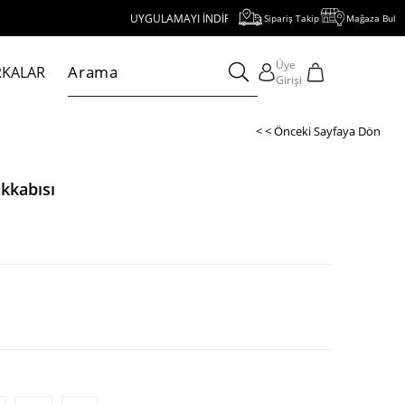
UYGULAMAYI İNDİR, 1000 TL VE ÜZERİ ALIŞVERİŞE 250 TL İNDİRİ
Sipariş Takip
Mağaza Bul
Üye
KALAR
Girişi
< < Önceki Sayfaya Dön
kkabısı