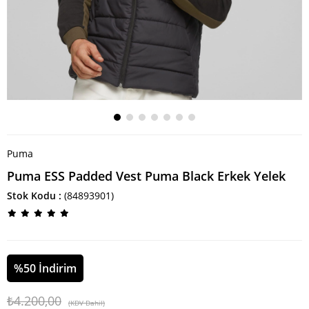
Puma
Puma ESS Padded Vest Puma Black Erkek Yelek
Stok Kodu
(84893901)
%
50
İndirim
₺4.200,00
(KDV Dahil)