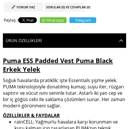
YORUM YAZ
SORULAR (0) VE CEVAPLAR (0)
WhatsApp
Telegram
ÜRÜN ÖZELLIKLERI
Puma ESS Padded Vest Puma Black
Erkek Yelek
Soğuk havalarda pratiklik: işte Essentials şişme yelek.
PUMA teknolojisiyle donatılmış kumaş; suyu iter, rüzgarı
saptırır ve vücut ısını seninle tutar. Astarlı iki yan cep ve
bir iç göğüs cebi ile saklama çözümleri sunar. Her zaman
modern görünmeni sağlar.
ÖZELLİKLER & FAYDALAR
rainCELL: Yağmurlu havalara karşı korunman ve
kuru kalman için tasarlanan PUMA‘nın teknik