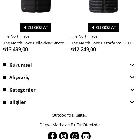
HIZLI GÖZ AT
HIZLI GÖZ AT
The North Face
The North Face
SEPETE EKLE
SEPETE EKLE
The North Face Belleview Stretch Down Vest Erkek Yelek
The North Face Bettaforca LT Down Vest Erkek Yelek
₺13.499,00
₺12.249,00
Kurumsal
Alışveriş
Kategoriler
Bilgiler
Outdoor'da Kalite...
Dünya Markaları Bir Tık Ötenizde