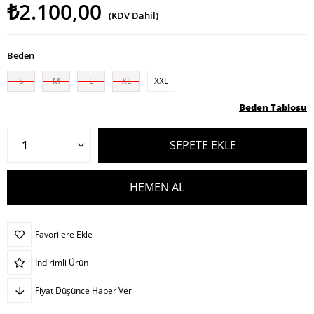
₺2.100,00
(KDV Dahil)
Beden
S
M
L
XL
XXL
Beden Tablosu
Favorilere Ekle
İndirimli Ürün
Fiyat Düşünce Haber Ver