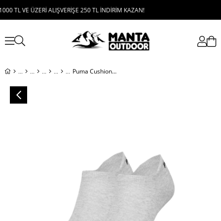
TL VE ÜZERİ ALIŞVERİŞE 250 TL İNDİRİM KAZAN!
Puma Cushioned Sneaker Kadın Çorap