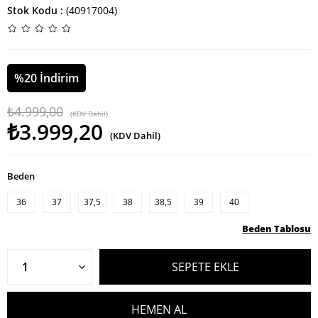
Stok Kodu
(40917004)
%
20
İndirim
₺4.999,00
(KDV Dahil)
₺3.999,20
(KDV Dahil)
Beden
36
37
37,5
38
38,5
39
40
Beden Tablosu