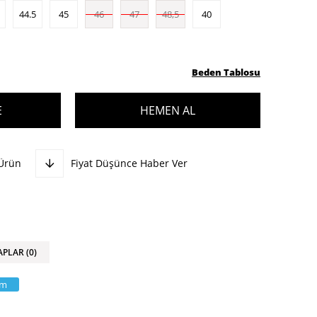
44.5
45
46
47
48,5
40
Beden Tablosu
 Ürün
Fiyat Düşünce Haber Ver
APLAR (0)
am