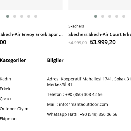
Skechers
EKLE
SEPETE EKLE
Skechers Skech-Air Envoy Erkek Spor Ayakkabı
,00
₺3.999,20
₺4.999,00
Kategoriler
Bilgiler
Kadın
Adres:
Kooperatif Mahallesi 1741. Sokak 31
Merkez/SİİRT
Erkek
Telefon :
+90 (850) 308 42 56
Çocuk
Mail :
info@mantaoutdoor.com
Outdoor Giyim
Whatsapp Hattı: +90 (549) 856 06 56
Ekipman