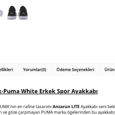
likleri
Yorumlar
(0)
Ödeme Seçenekleri
Ürün 
k-Puma White Erkek Spor Ayakkabı
 PUMA'nın en rafine tasarımı
Anzarun LITE
Ayakkabı seni bekl
n ve göze çarpmayan PUMA marka ögelerinden bu ayakkabıy