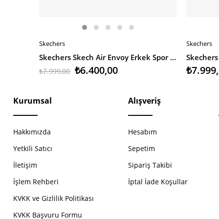
Skechers
Skechers
SEPETE EKLE
SEPETE 
Skechers Skech Air Envoy Erkek Spor Ayakkabı
₺6.400,00
₺7.999
₺7.999,00
Kurumsal
Alışveriş
Hakkımızda
Hesabım
Yetkili Satıcı
Sepetim
İletişim
Sipariş Takibi
İşlem Rehberi
İptal İade Koşullar
KVKK ve Gizlilik Politikası
KVKK Başvuru Formu