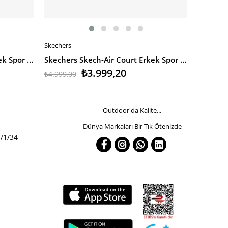
Skechers
Puma
SEPETE EKLE
SEPETE
Skechers Skech-Air Court Erkek Spor Ayakkabı
Skechers Skech-Air Court Erkek Spor Ayakkabı
₺3.999,20
₺4.999,00
₺4.700,0
Outdoor'da Kalite...
Dünya Markaları Bir Tık Ötenizde
/1/34