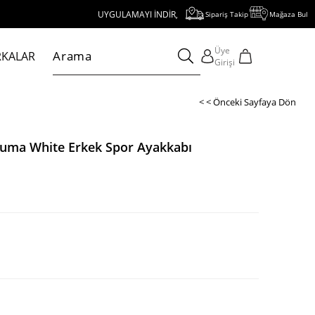
UYGULAMAYI İNDİR, 1000 TL VE ÜZERİ ALIŞVERİŞE 250 TL İNDİRİM
Sipariş Takip
Mağaza Bul
Üye
KALAR
Girişi
< < Önceki Sayfaya Dön
uma White Erkek Spor Ayakkabı