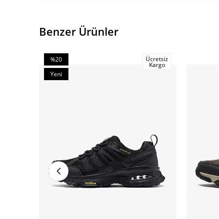
Benzer Ürünler
Ücretsiz
%20
Kargo
İndirim
Yeni
%20İndirim
Ürün