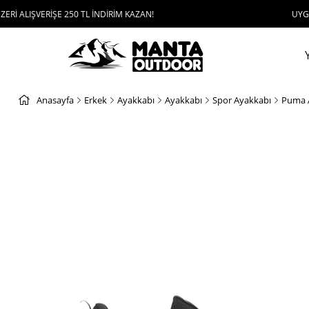
ERİŞE 250 TL İNDİRİM KAZAN!
UYGULAMAYI İND
Anasayfa
Erkek
Ayakkabı
Ayakkabı
Spor Ayakkabı
Puma A