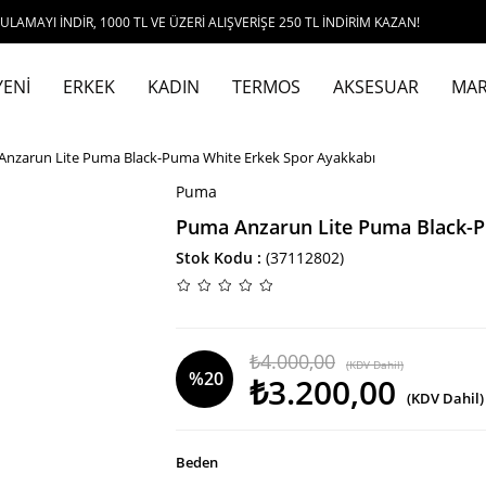
İR, 1000 TL VE ÜZERİ ALIŞVERİŞE 250 TL İNDİRİM KAZAN!
YENİ
ERKEK
KADIN
TERMOS
AKSESUAR
MAR
nzarun Lite Puma Black-Puma White Erkek Spor Ayakkabı
Puma
Puma Anzarun Lite Puma Black-P
Stok Kodu
(37112802)
₺4.000,00
(KDV Dahil)
%
20
₺3.200,00
(KDV Dahil)
İndirim
Beden