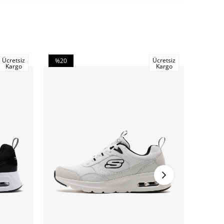
Ücretsiz
Ücretsiz
%20
%20
Kargo
Kargo
İndirim
İndirim
%20İndirim
%20İndi