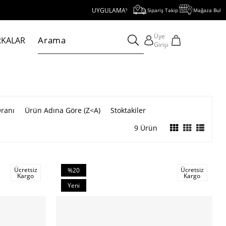
UYGULAMAYI İNDİR, 1000 TL VE ÜZERİ ALIŞVERİŞE 250 TL 
Sipariş Takip
Mağaza Bul
Üye
KALAR
Girişi
Oranı
Ürün Adına Göre (Z<A)
Stoktakiler
9 Ürün
Ücretsiz
Ücretsiz
%20
Kargo
Kargo
İndirim
Yeni
%20İndirim
Ürün