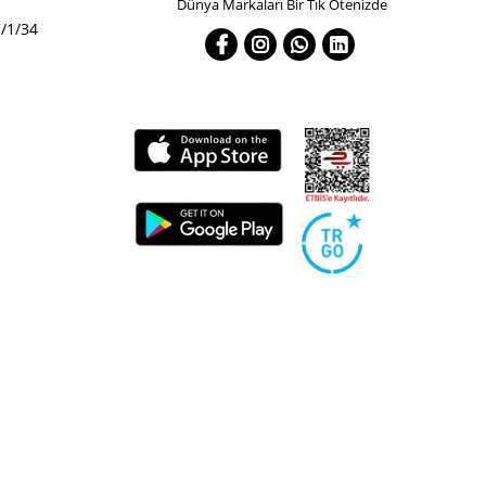
Dünya Markaları Bir Tık Ötenizde
/1/34