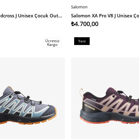
Salomon
SEPETE EKLE
Salomon Speedcross J Unisex Çocuk Outdoor Ayakkabı
₺4.700,00
Ücretsiz
Yeni
Kargo
Ürün