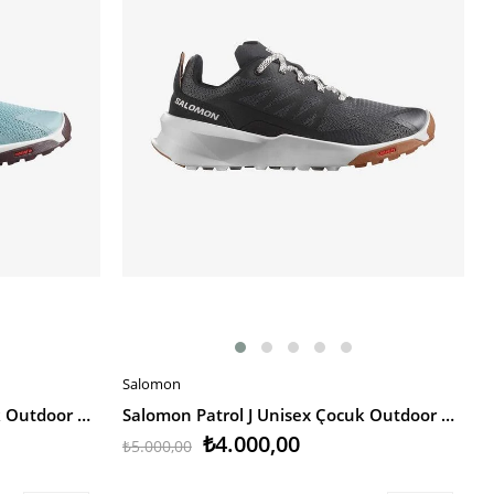
Salomon
SEPETE EKLE
Salomon Patrol J Unisex Çocuk Outdoor Ayakkabı
Salomon Patrol J Unisex Çocuk Outdoor Ayakkabı
₺4.000,00
₺5.000,00