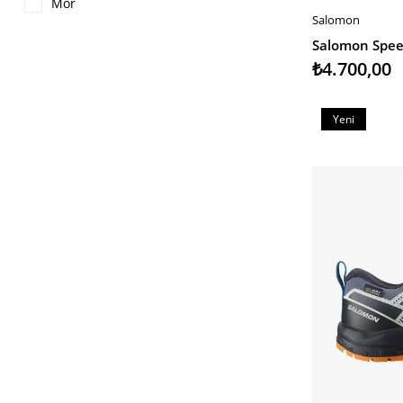
Mor
Salomon
SEPETE EKLE
₺4.700,00
Yeni
Ürün