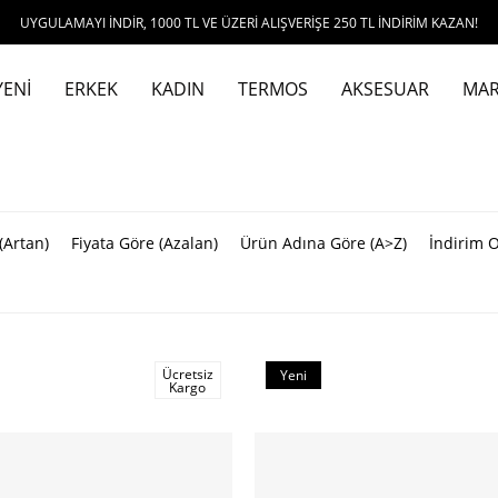
AYI İNDİR, 1000 TL VE ÜZERİ ALIŞVERİŞE 250 TL İNDİRİM KAZAN!
YENİ
ERKEK
KADIN
TERMOS
AKSESUAR
MAR
(Artan)
Fiyata Göre (Azalan)
Ürün Adına Göre (A>Z)
İndirim 
Ücretsiz
Yeni
Kargo
Ürün