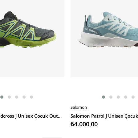
Salomon
SEPETE EKLE
Salomon Speedcross J Unisex Çocuk Outdoor Ayakkabı
₺4.000,00