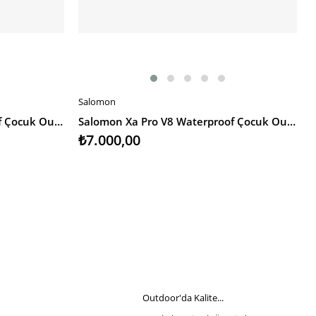
Salomon
SEPETE EKLE
Salomon Xa Pro V8 Waterproof Çocuk Outdoor Ayakkabı
Salomon Xa Pro V8 Waterproof Çocuk Outdoor Ayakkabı
₺7.000,00
Outdoor'da Kalite...