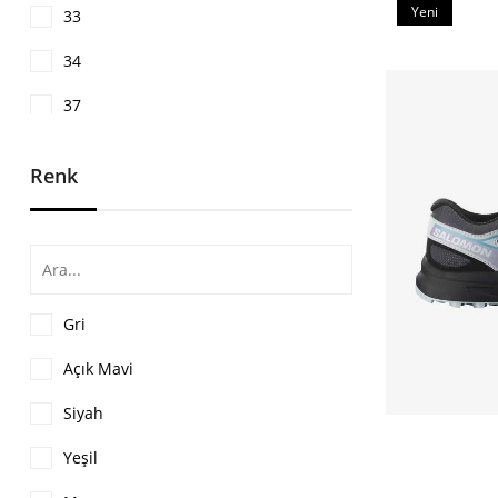
Yeni
33
Ürün
34
37
38
Renk
39
35
36
Gri
Açık Mavi
Siyah
Yeşil