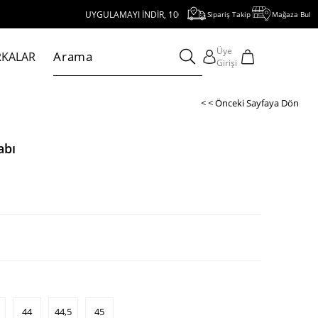
UYGULAMAYI İNDİR, 1000 TL VE ÜZERİ ALIŞVERİŞE 250 TL İNDİRİM KAZ
Sipariş Takip
Mağaza Bul
Üye
KALAR
Girişi
< < Önceki Sayfaya Dön
abı
44
44,5
45