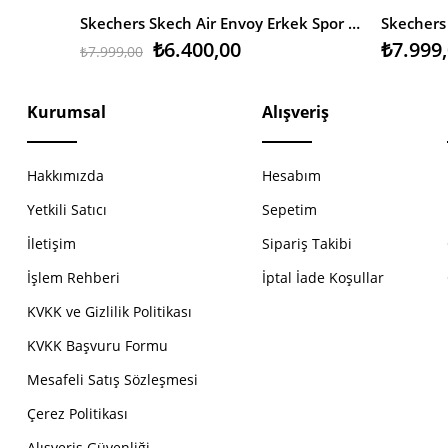
Skechers Skech Air Envoy Erkek Spor Ayakkabı
₺6.400,00
₺7.999
₺7.999,00
Kurumsal
Alışveriş
Hakkımızda
Hesabım
Yetkili Satıcı
Sepetim
İletişim
Sipariş Takibi
İşlem Rehberi
İptal İade Koşullar
KVKK ve Gizlilik Politikası
KVKK Başvuru Formu
Mesafeli Satış Sözleşmesi
Çerez Politikası
Alışveriş Güvenliği