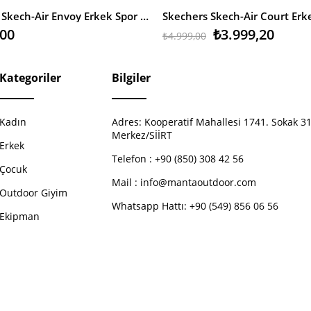
Skechers Skech-Air Envoy Erkek Spor Ayakkabı
,00
₺3.999,20
₺4.999,00
Kategoriler
Bilgiler
Kadın
Adres:
Kooperatif Mahallesi 1741. Sokak 31
Merkez/SİİRT
Erkek
Telefon :
+90 (850) 308 42 56
Çocuk
Mail :
info@mantaoutdoor.com
Outdoor Giyim
Whatsapp Hattı: +90 (549) 856 06 56
Ekipman