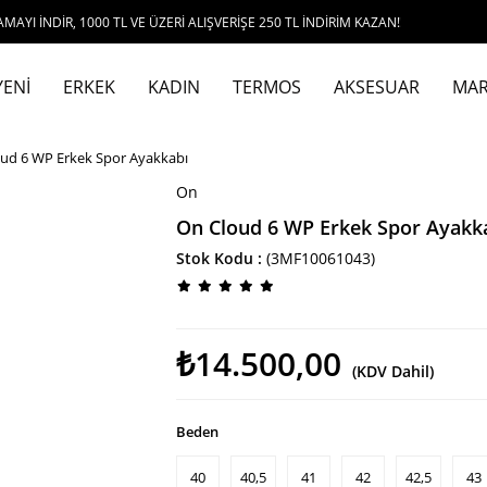
1000 TL VE ÜZERİ ALIŞVERİŞE 250 TL İNDİRİM KAZAN!
YENİ
ERKEK
KADIN
TERMOS
AKSESUAR
MAR
ud 6 WP Erkek Spor Ayakkabı
On
On Cloud 6 WP Erkek Spor Ayakk
Stok Kodu
(3MF10061043)
₺14.500,00
(KDV Dahil)
Beden
40
40,5
41
42
42,5
43