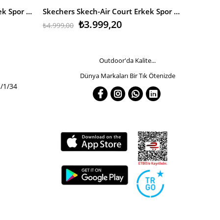
Skechers Skech-Air Court Erkek Spor Ayakkabı
Skechers Skech-Air Court Erkek Spor Ayakkabı
₺3.999,20
₺4.999,00
₺4.700,0
Outdoor'da Kalite...
Dünya Markaları Bir Tık Ötenizde
/1/34