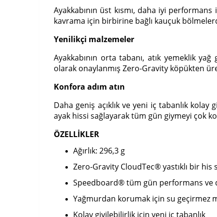
Ayakkabının üst kısmı, daha iyi performans iç
kavrama için birbirine bağlı kauçuk bölmeler
Yenilikçi malzemeler
Ayakkabının orta tabanı, atık yemeklik yağ g
olarak onaylanmış Zero-Gravity köpükten üret
Konfora adım atın
Daha geniş açıklık ve yeni iç tabanlık kolay 
ayak hissi sağlayarak tüm gün giymeyi çok kol
ÖZELLİKLER
Ağırlık: 296,3 g
Zero-Gravity CloudTec® yastıklı bir his 
Speedboard® tüm gün performans ve des
Yağmurdan korumak için su geçirmez
Kolay giyilebilirlik için yeni iç tabanlık