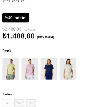
%
40
İndirim
₺2.480,00
(KDV Dahil)
₺1.488,00
(KDV Dahil)
Renk
Beden
S
M
L