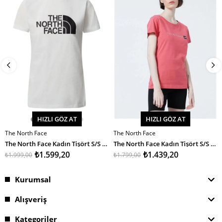
HIZLI GÖZ AT
HIZLI GÖZ AT
The North Face
The North Face
SEPETE EKLE
SEPETE EKLE
The North Face Kadın Tişört S/S Easy Tee
The North Face Kadın Tişört S/S Neverstopexploring Tee-Eu
₺1.599,20
₺1.439,20
₺1.999,00
₺1.799,00
Kurumsal
Alışveriş
Kategoriler