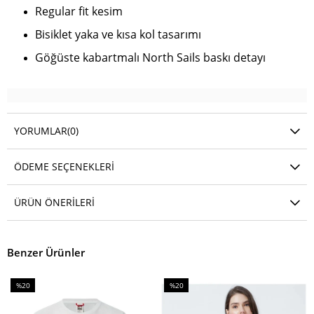
Regular fit kesim
Bisiklet yaka ve kısa kol tasarımı
Göğüste kabartmalı North Sails baskı detayı
YORUMLAR
(0)
ÖDEME SEÇENEKLERI
ÜRÜN ÖNERILERI
Benzer Ürünler
%20
%20
İndirim
İndirim
%20İndirim
%20İndirim