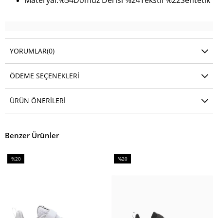
Materyal:%54Domuz Derisi %24Tekstil %22Sentetik
YORUMLAR
(0)
ÖDEME SEÇENEKLERI
ÜRÜN ÖNERILERI
Benzer Ürünler
%20
%20
İndirim
İndirim
%20İndirim
%20İndirim