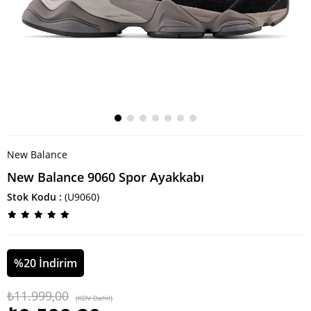
New Balance
New Balance 9060 Spor Ayakkabı
Stok Kodu
(U9060)
%
20
İndirim
₺11.999,00
(KDV Dahil)