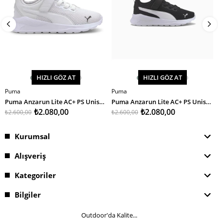
HIZLI GÖZ AT
HIZLI GÖZ AT
Puma
Puma
SEPETE EKLE
SEPETE EKLE
Puma Anzarun Lite AC+ PS Unisex Çocuk Spor Ayakkabı
Puma Anzarun Lite AC+ PS Unisex Çocuk Spor Ayakkabı
₺2.080,00
₺2.080,00
₺2.600,00
₺2.600,00
Kurumsal
Alışveriş
Kategoriler
Bilgiler
Outdoor'da Kalite...