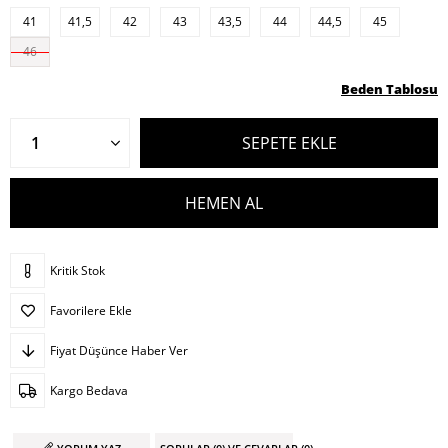
41
41,5
42
43
43,5
44
44,5
45
46
Beden Tablosu
Kritik Stok
Favorilere Ekle
Fiyat Düşünce Haber Ver
Kargo Bedava