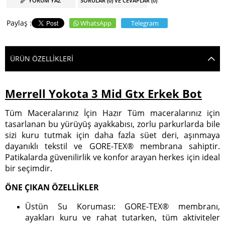
YORUM YAZ
SORULAR (0) VE CEVAPLAR (0)
WhatsApp
Telegram
ÜRÜN ÖZELLIKLERI
Merrell Yokota 3 Mid Gtx Erkek Bot
Tüm Maceralarınız İçin Hazır Tüm maceralarınız için
tasarlanan bu yürüyüş ayakkabısı, zorlu parkurlarda bile
sizi kuru tutmak için daha fazla süet deri, aşınmaya
dayanıklı tekstil ve GORE-TEX® membrana sahiptir.
Patikalarda güvenilirlik ve konfor arayan herkes için ideal
bir seçimdir.
ÖNE ÇIKAN ÖZELLİKLER
Üstün Su Koruması: GORE-TEX® membranı,
ayakları kuru ve rahat tutarken, tüm aktiviteler