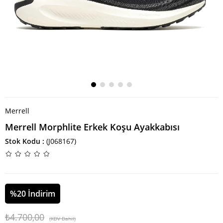
Merrell
Merrell Morphlite Erkek Koşu Ayakkabısı
Stok Kodu
(J068167)
%
20
İndirim
₺4.700,00
(KDV Dahil)