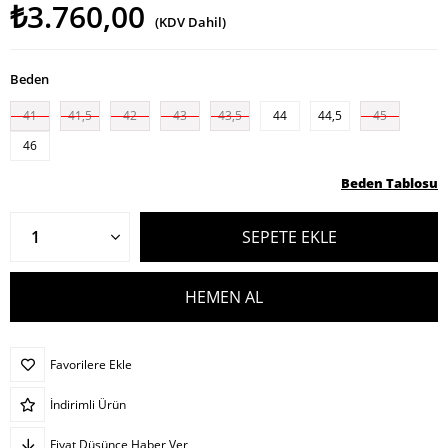
₺3.760,00
(KDV Dahil)
Beden
41
41,5
42
43
43,5
44
44,5
45
46
Beden Tablosu
Favorilere Ekle
İndirimli Ürün
Fiyat Düşünce Haber Ver