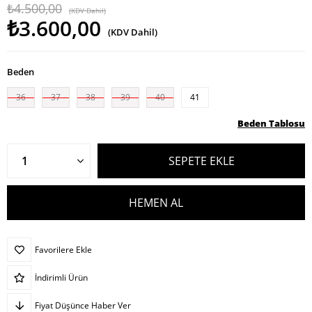
₺4.500,00
(KDV Dahil)
₺3.600,00
(KDV Dahil)
Beden
36
37
38
39
40
41
Beden Tablosu
Favorilere Ekle
İndirimli Ürün
Fiyat Düşünce Haber Ver