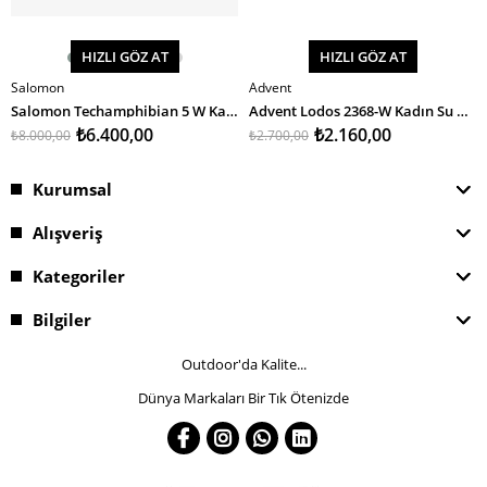
HIZLI GÖZ AT
HIZLI GÖZ AT
Salomon
Advent
SEPETE EKLE
SEPETE EKLE
Salomon Techamphibian 5 W Kadın Su Ayakkabısı
Advent Lodos 2368-W Kadın Su Ayakkabısı
₺6.400,00
₺2.160,00
₺8.000,00
₺2.700,00
Kurumsal
Alışveriş
Kategoriler
Bilgiler
Outdoor'da Kalite...
Dünya Markaları Bir Tık Ötenizde