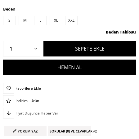
Beden
S
M
L
XL
XXL
Beden Tablosu
Favorilere Ekle
İndirimli Ürün
Fiyat Düşünce Haber Ver
YORUM YAZ
SORULAR (0) VE CEVAPLAR (0)