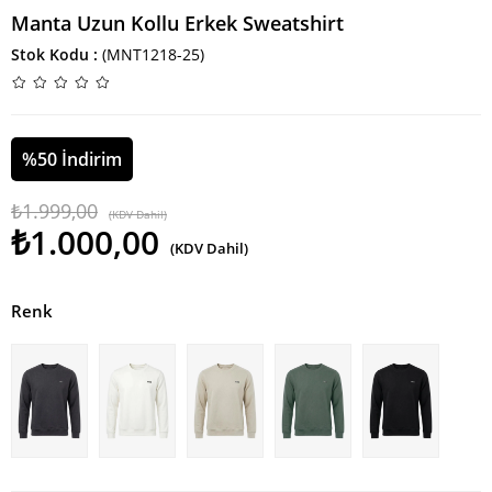
Manta Uzun Kollu Erkek Sweatshirt
Stok Kodu
(MNT1218-25)
%
50
İndirim
₺1.999,00
(KDV Dahil)
₺1.000,00
(KDV Dahil)
Renk