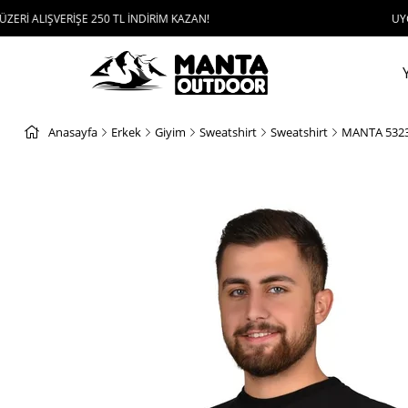
VERİŞE 250 TL İNDİRİM KAZAN!
UYGULAMAYI İN
Anasayfa
Erkek
Giyim
Sweatshirt
Sweatshirt
MANTA 5323 