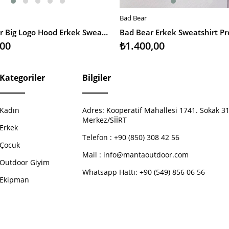
Bad Bear
EKLE
SEPETE EKLE
Quiksilver Big Logo Hood Erkek Swearshirt
,00
₺1.400,00
Kategoriler
Bilgiler
Kadın
Adres:
Kooperatif Mahallesi 1741. Sokak 31
Merkez/SİİRT
Erkek
Telefon :
+90 (850) 308 42 56
Çocuk
Mail :
info@mantaoutdoor.com
Outdoor Giyim
Whatsapp Hattı: +90 (549) 856 06 56
Ekipman