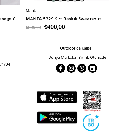
Manta
Manta
SEPETE EKLE
SEPETE
Bad Bear Erkek Sweatshirt Presage Crewneck
MANTA 5329 Sırt Baskılı Sweatshirt
MANTA 5
₺400,00
₺800,00
₺1.000,0
Outdoor'da Kalite...
Dünya Markaları Bir Tık Ötenizde
/1/34