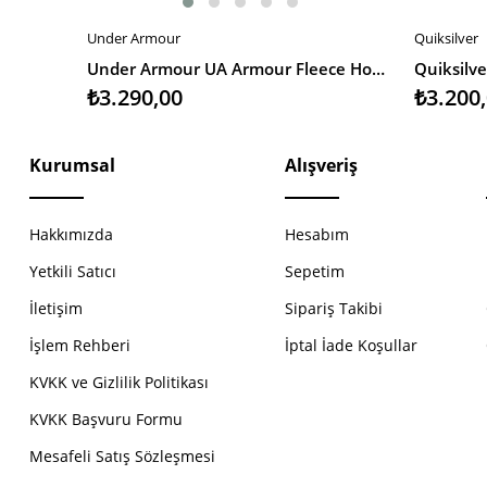
Under Armour
Quiksilver
SEPETE EKLE
SEPETE 
Under Armour UA Armour Fleece Hoodie Erkek Sweatshirt
₺3.290,00
₺3.200
Kurumsal
Alışveriş
Hakkımızda
Hesabım
Yetkili Satıcı
Sepetim
İletişim
Sipariş Takibi
İşlem Rehberi
İptal İade Koşullar
KVKK ve Gizlilik Politikası
KVKK Başvuru Formu
Mesafeli Satış Sözleşmesi