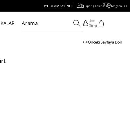
UYGULAMAYI İNDİR, 1000 TL VE ÜZERİ ALIŞVERİŞE 250 TL İNDİRİ
Sipariş Takip
Mağaza Bul
Üye
KALAR
Girişi
< < Önceki Sayfaya Dön
irt