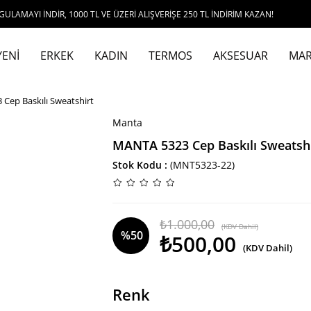
DİR, 1000 TL VE ÜZERİ ALIŞVERİŞE 250 TL İNDİRİM KAZAN!
YENİ
ERKEK
KADIN
TERMOS
AKSESUAR
MAR
Cep Baskılı Sweatshirt
Manta
MANTA 5323 Cep Baskılı Sweatsh
Stok Kodu
(MNT5323-22)
₺1.000,00
(KDV Dahil)
%
50
₺500,00
(KDV Dahil)
İndirim
Renk