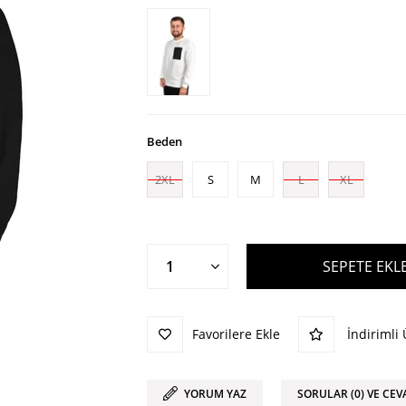
Beden
2XL
S
M
L
XL
Favorilere Ekle
İndirimli
YORUM YAZ
SORULAR (0) VE CEV