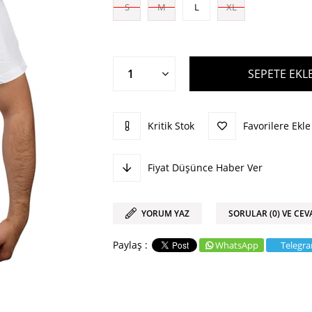
S
M
L
XL
Kritik Stok
Favorilere Ekle
Fiyat Düşünce Haber Ver
YORUM YAZ
SORULAR (0) VE CEV
WhatsApp
Telegr