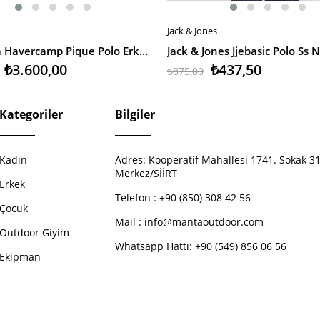
Jack & Jones
EKLE
SEPETE EKLE
Columbia Havercamp Pique Polo Erkek T-Shirt
₺3.600,00
₺437,50
₺875,00
Kategoriler
Bilgiler
Kadın
Adres:
Kooperatif Mahallesi 1741. Sokak 31
Merkez/SİİRT
Erkek
Telefon :
+90 (850) 308 42 56
Çocuk
Mail :
info@mantaoutdoor.com
Outdoor Giyim
Whatsapp Hattı: +90 (549) 856 06 56
Ekipman