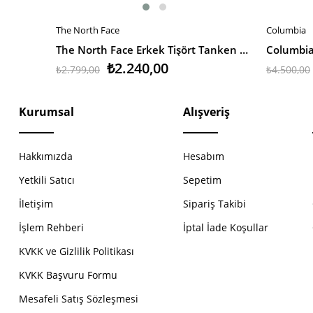
The North Face
Columbia
SEPETE EKLE
SEPETE 
The North Face Erkek Tişört Tanken Polo - Eu
₺2.240,00
₺2.799,00
₺4.500,00
Kurumsal
Alışveriş
Hakkımızda
Hesabım
Yetkili Satıcı
Sepetim
İletişim
Sipariş Takibi
İşlem Rehberi
İptal İade Koşullar
KVKK ve Gizlilik Politikası
KVKK Başvuru Formu
Mesafeli Satış Sözleşmesi