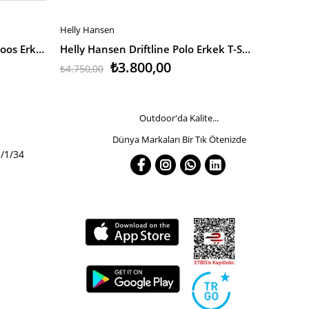
Helly Hansen
Helly Han
SEPETE EKLE
SEPETE
Jack & Jones Jjebasic Polo Ss Noos Erkek T-Shirt
Helly Hansen Driftline Polo Erkek T-Shirt
₺3.800,00
₺4.750,00
₺4.750,0
Outdoor'da Kalite...
Dünya Markaları Bir Tık Ötenizde
/1/34