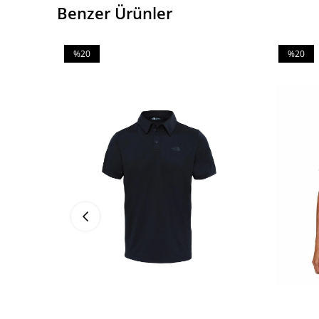
Benzer Ürünler
%20
%20
İndirim
İndirim
%20İndirim
%20İndiri