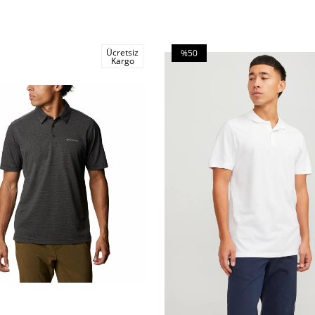
Ücretsiz
%50
Kargo
İndirim
m
%50İndirim