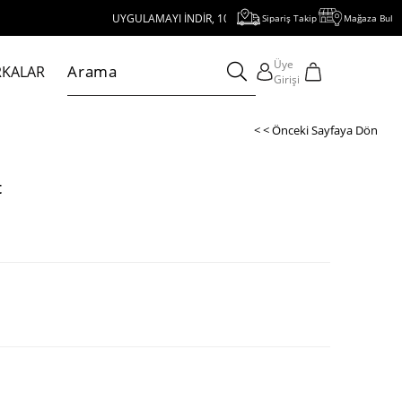
UYGULAMAYI İNDİR, 1000 TL VE ÜZERİ ALIŞVERİŞE 250 TL İNDİRİM K
Sipariş Takip
Mağaza Bul
Üye
KALAR
Girişi
< < Önceki Sayfaya Dön
t