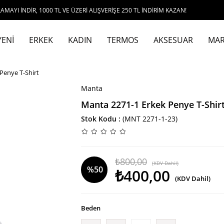
, 1000 TL VE ÜZERİ ALIŞVERİŞE 250 TL İNDİRİM KAZAN!
YENİ
ERKEK
KADIN
TERMOS
AKSESUAR
MAR
Penye T-Shirt
Manta
Manta 2271-1 Erkek Penye T-Shir
Stok Kodu
(MNT 2271-1-23)
₺800,00
(KDV Dahil)
%
50
₺400,00
(KDV Dahil)
İndirim
Beden