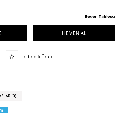
Beden Tablosu
İndirimli Ürün
APLAR (0)
am