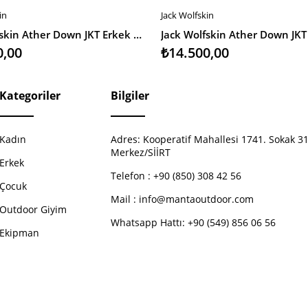
in
Jack Wolfskin
EKLE
SEPETE EKLE
Jack Wolfskin Ather Down JKT Erkek Outdoor Ceket
0,00
₺14.500,00
Kategoriler
Bilgiler
Kadın
Adres:
Kooperatif Mahallesi 1741. Sokak 31
Merkez/SİİRT
Erkek
Telefon :
+90 (850) 308 42 56
Çocuk
Mail :
info@mantaoutdoor.com
Outdoor Giyim
Whatsapp Hattı: +90 (549) 856 06 56
Ekipman