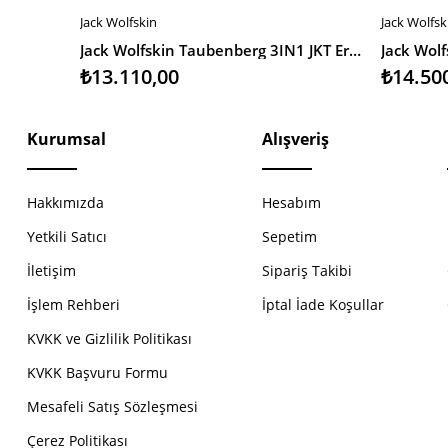
Jack Wolfskin
Jack Wolfsk
SEPETE EKLE
SEPETE 
Jack Wolfskin Taubenberg 3IN1 JKT Erkek Outdoor Ceket
₺13.110,00
₺14.50
Kurumsal
Alışveriş
Hakkımızda
Hesabım
Yetkili Satıcı
Sepetim
İletişim
Sipariş Takibi
İşlem Rehberi
İptal İade Koşullar
KVKK ve Gizlilik Politikası
KVKK Başvuru Formu
Mesafeli Satış Sözleşmesi
Çerez Politikası