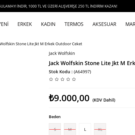
İR, 1000 TL VE ÜZERİ ALIŞVERİŞE 250 TL İNDİRİM KAZAN!
YENİ
ERKEK
KADIN
TERMOS
AKSESUAR
MAR
 Wolfskin Stone Lite Jkt M Erkek Outdoor Ceket
Jack Wolfskin
Jack Wolfskin Stone Lite Jkt M E
Stok Kodu
(A64997)
₺9.000,00
(KDV Dahil)
Beden
S
M
L
XL