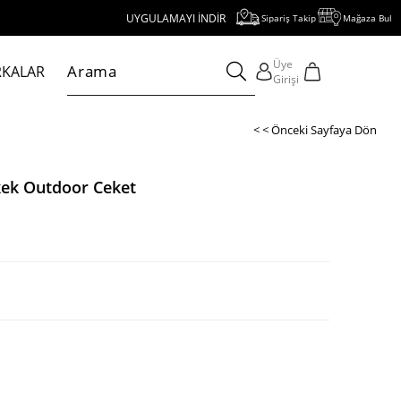
UYGULAMAYI İNDİR, 1000 TL VE ÜZERİ ALIŞVERİŞE 250 TL İNDİRİM
Sipariş Takip
Mağaza Bul
Üye
KALAR
Girişi
< < Önceki Sayfaya Dön
rkek Outdoor Ceket