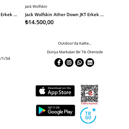
Jack Wolfskin
Jack Wolfs
SEPETE EKLE
SEPETE
Jack Wolfskin Ather Down JKT Erkek Outdoor Ceket
Jack Wolfskin Ather Down JKT Erkek Outdoor Ceket
₺14.500,00
₺9.100
Outdoor'da Kalite...
Dünya Markaları Bir Tık Ötenizde
/1/34