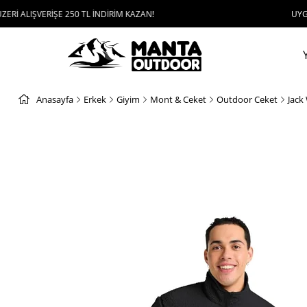
RİŞE 250 TL İNDİRİM KAZAN!
UYGULAMAYI İND
Anasayfa
Erkek
Giyim
Mont & Ceket
Outdoor Ceket
Jack