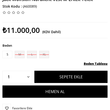
Stok Kodu
(A60089)
₺11.000,00
(KDV Dahil)
Beden
S
M
L
XL
Beden Tablosu
Favorilere Ekle