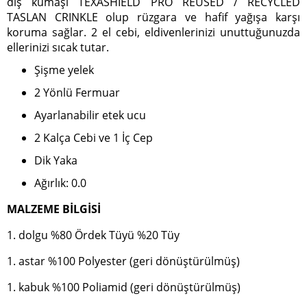
dış kumaşı TEXASHIELD PRO REUSED / RECYCLED
TASLAN CRINKLE olup rüzgara ve hafif yağışa karşı
koruma sağlar. 2 el cebi, eldivenlerinizi unuttuğunuzda
ellerinizi sıcak tutar.
Şişme yelek
2 Yönlü Fermuar
Ayarlanabilir etek ucu
2 Kalça Cebi ve 1 İç Cep
Dik Yaka
Ağırlık: 0.0
MALZEME BİLGİSİ
1. dolgu %80 Ördek Tüyü %20 Tüy
1. astar %100 Polyester (geri dönüştürülmüş)
1. kabuk %100 Poliamid (geri dönüştürülmüş)