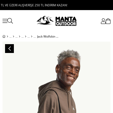
E ÜZERİ ALIŞVERİŞE 250 TL İNDİRİM KAZAN!
Jack Wolfskin Konya Bag Unisex Omuz Çantası