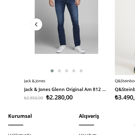
Jack & Jones
Q&Steinbo
SEPETE EKLE
SEPETE 
Jack & Jones Glenn Original Am 812 Noos Erkek Pantolon
₺2.280,00
₺3.490
₺2.850,00
Kurumsal
Alışveriş