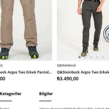
ck
Q&Steinbock
EKLE
SEPETE EKLE
Q&Steinbock Argos Two Erkek Pantolon
,00
₺3.490,00
Kategoriler
Bilgiler