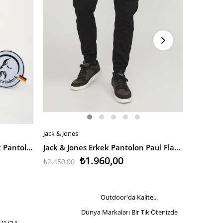
Jack & Jones
Jack & Jon
SEPETE EKLE
SEPETE
Q&Steinbock Argos Two Erkek Pantolon
Jack & Jones Erkek Pantolon Paul Flake Akm 542 Black Noos
₺1.960,00
₺2.450,00
₺1.750,0
Outdoor'da Kalite...
Dünya Markaları Bir Tık Ötenizde