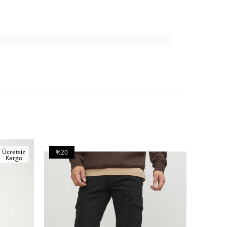
Ücretsiz
%20
%20
Kargo
İndirim
İndirim
%20İndirim
%20İndi