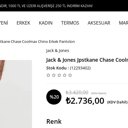
E ÜZERİ ALIŞVERİŞE 250 TL İNDİRİM KAZAN!
U
YENİ
ERKEK
KADIN
TERMOS
AKSESUAR
MAR
pstkane Chase Coolmax Chino Erkek Pantolon
Jack & Jones
Jack & Jones Jpstkane Chase Coo
Stok Kodu
(12293402)
₺3.420,00
(KDV Dahil)
%
20
₺2.736,00
(KDV Dahil)
İndirim
Renk