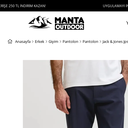
NDİRİM KAZAN!
UYGULAMAYI İNDİR, 1000 TL V
Anasayfa
Erkek
Giyim
Pantolon
Pantolon
Jack & Jones J