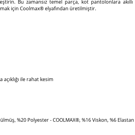
tirin. Bu zamansız temel parça, kot pantolonlara akıllı ve
amak için Coolmax® elyafından üretilmiştir.
a açıklığı ile rahat kesim
ürülmüş, %20 Polyester - COOLMAX®, %16 Viskon, %6 Elastan