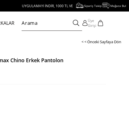
YGULAMAYI İNDİR, 1000 TL VE ÜZERİ ALIŞVERİŞE 250 TL İNDİRİM KAZAN!
Sipariş Takip
Mağaza Bul
Üye
KALAR
Girişi
< < Önceki Sayfaya Dön
lmax Chino Erkek Pantolon