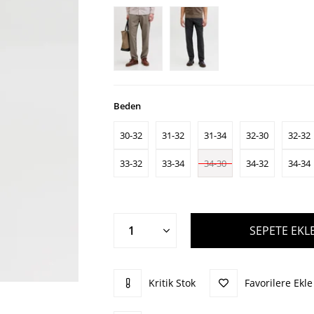
Beden
30-32
31-32
31-34
32-30
32-32
33-32
33-34
34-30
34-32
34-34
Kritik Stok
Favorilere Ekle