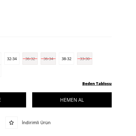
32-34
36-32
36-34
38-32
33-30
Beden Tablosu
İndirimli Ürün