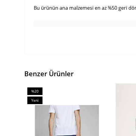
Bu ürünün ana malzemesi en az %50 geri dön
Benzer Ürünler
%20
İndirim
Yeni
%20İndirim
Ürün