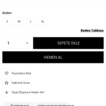
Beden
S
M
L
XL
Beden Tablosu
Favorilere Ekle
İndirimli Ürün
Fiyat Düşünce Haber Ver
YORUM YAZ
SORULAR (0) VE CEVAPLAR (0)