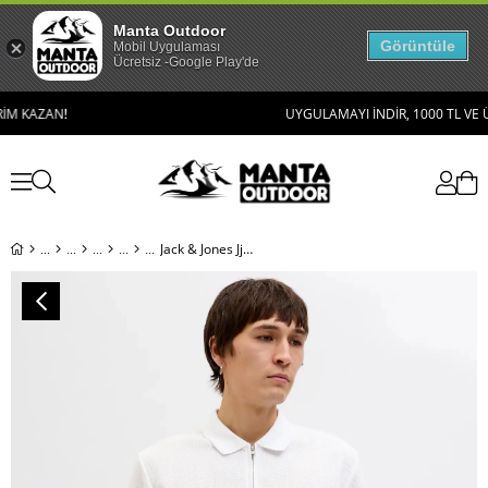
Manta Outdoor
Görüntüle
Mobil Uygulaması
Ücretsiz -Google Play'de
AZAN!
UYGULAMAYI İNDİR, 1000 TL VE ÜZERİ A
Jack & Jones Jjeaustin Zip Polo Ss Noos Erkek T-Shirt