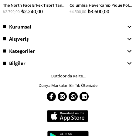
SEPETE EKLE
SEPETE EKLE
The North Face Erkek Tişört Tanken Polo - Eu
Columbia Havercamp Pique Polo Erkek T-Shirt
₺2.240,00
₺3.600,00
₺2.799,00
₺4.500,00
Kurumsal
Alışveriş
Kategoriler
Bilgiler
Outdoor'da Kalite...
Dünya Markaları Bir Tık Ötenizde