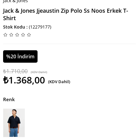
Jack & Jones
Jack & Jones Jjeaustin Zip Polo Ss Noos Erkek T-
Shirt
Stok Kodu
(12279177)
%
20
İndirim
₺1.710,00
(KDV Dahil)
₺1.368,00
(KDV Dahil)
Renk