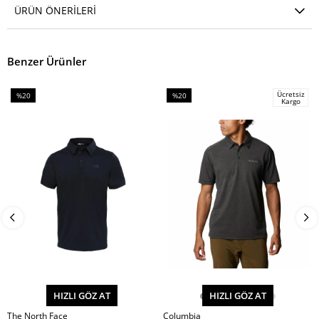
ÜRÜN ÖNERILERI
Benzer Ürünler
Ücretsiz
%20
%20
Kargo
İndirim
İndirim
%20İndirim
%20İndirim
HIZLI GÖZ AT
HIZLI GÖZ AT
The North Face
Columbia