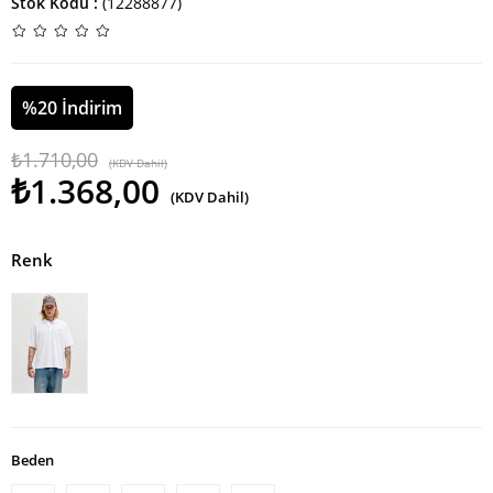
Stok Kodu
(12288877)
%
20
İndirim
₺1.710,00
(KDV Dahil)
₺1.368,00
(KDV Dahil)
Renk
Beden