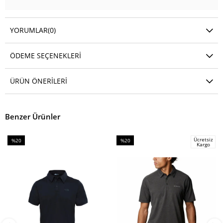
YORUMLAR
(0)
ÖDEME SEÇENEKLERI
ÜRÜN ÖNERILERI
Benzer Ürünler
Ücretsiz
%20
%20
Kargo
İndirim
İndirim
%20İndirim
%20İndirim