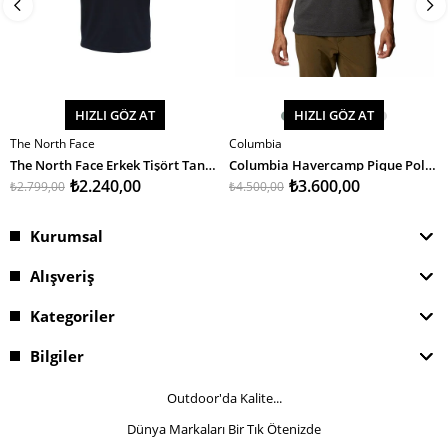
HIZLI GÖZ AT
HIZLI GÖZ AT
The North Face
Columbia
SEPETE EKLE
SEPETE EKLE
The North Face Erkek Tişört Tanken Polo - Eu
Columbia Havercamp Pique Polo Erkek T-Shirt
₺2.240,00
₺3.600,00
₺2.799,00
₺4.500,00
Kurumsal
Alışveriş
Kategoriler
Bilgiler
Outdoor'da Kalite...
Dünya Markaları Bir Tık Ötenizde