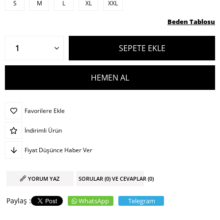
S
M
L
XL
XXL
Beden Tablosu
Favorilere Ekle
İndirimli Ürün
Fiyat Düşünce Haber Ver
YORUM YAZ
SORULAR (0) VE CEVAPLAR (0)
WhatsApp
Telegram