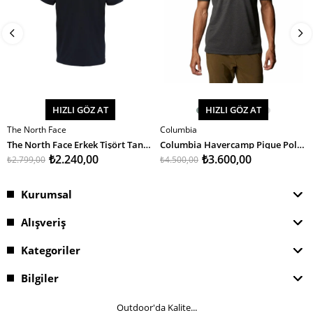
HIZLI GÖZ AT
HIZLI GÖZ AT
The North Face
Columbia
SEPETE EKLE
SEPETE EKLE
The North Face Erkek Tişört Tanken Polo - Eu
Columbia Havercamp Pique Polo Erkek T-Shirt
₺2.240,00
₺3.600,00
₺2.799,00
₺4.500,00
Kurumsal
Alışveriş
Kategoriler
Bilgiler
Outdoor'da Kalite...