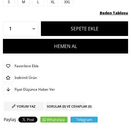
S
M
L
XL
XXL
Beden Tablosu
Favorilere Ekle
İndirimli Ürün
Fiyat Düşünce Haber Ver
YORUM YAZ
SORULAR (0) VE CEVAPLAR (0)
WhatsApp
Telegram