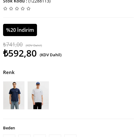
Stok Kodu
(12288113)
%
20
İndirim
₺741,00
(KDV Dahil)
₺592,80
(KDV Dahil)
Renk
Beden