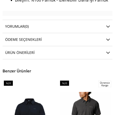
Bileşim: %100 Pamuk - İzlenebilir Daha İyi Pamuk
YORUMLAR
(0)
ÖDEME SEÇENEKLERI
ÜRÜN ÖNERILERI
Benzer Ürünler
Ücretsiz
%20
%20
Kargo
İndirim
İndirim
%20İndirim
%20İndirim