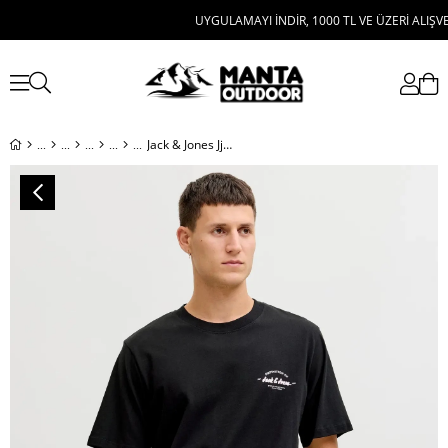
UYGULAMAYI İNDİR, 1000 TL VE ÜZERİ ALIŞVERİŞE 
Jack & Jones Jjbrandon Tee Ss Crew Neck Erkek T-Shirt