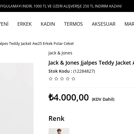
İNDİR, 1000 TL VE ÜZERİ ALIŞVERİŞE 250 TL İNDİRİM KAZAN!
YENİ
ERKEK
KADIN
TERMOS
AKSESUAR
MAR
jalpes Teddy Jacket Aw25 Erkek Polar Ceket
Jack & Jones
Jack & Jones Jjalpes Teddy Jacket
Stok Kodu
(12284827)
₺4.000,00
(KDV Dahil)
Renk