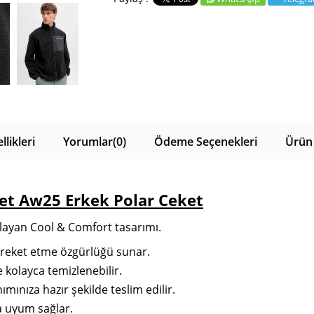
likleri
Yorumlar
(0)
Ödeme Seçenekleri
Ürün 
ket Aw25 Erkek Polar Ceket
layan Cool & Comfort tasarımı.
areket etme özgürlüğü sunar.
 kolayca temizlenebilir.
ınıza hazır şekilde teslim edilir.
a uyum sağlar.