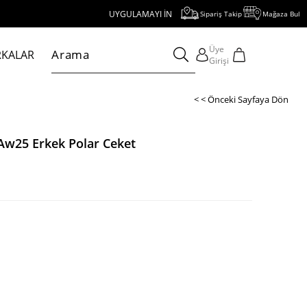
UYGULAMAYI İNDİR, 1000 TL VE ÜZERİ ALIŞVERİŞE 250 TL İNDİ
Sipariş Takip
Mağaza Bul
Üye
KALAR
Girişi
< < Önceki Sayfaya Dön
 Aw25 Erkek Polar Ceket