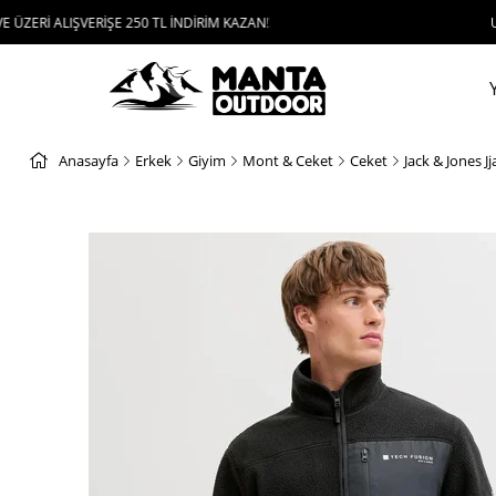
ŞVERİŞE 250 TL İNDİRİM KAZAN!
UYGULAMAYI 
Anasayfa
Erkek
Giyim
Mont & Ceket
Ceket
Jack & Jones J