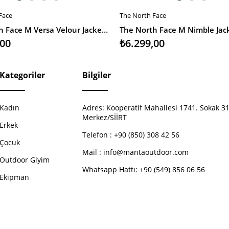
Face
The North Face
EKLE
SEPETE EKLE
The North Face M Versa Velour Jacket Erkek Ceket
,00
₺6.299,00
Kategoriler
Bilgiler
Kadın
Adres:
Kooperatif Mahallesi 1741. Sokak 31
Merkez/SİİRT
Erkek
Telefon :
+90 (850) 308 42 56
Çocuk
Mail :
info@mantaoutdoor.com
Outdoor Giyim
Whatsapp Hattı: +90 (549) 856 06 56
Ekipman