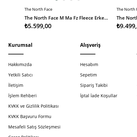
The North Face
The North 
SEPETE EKLE
SEPETE 
The North Face M Ma Fz Fleece Erkek Ceket
₺5.599,00
₺9.499
Kurumsal
Alışveriş
Hakkımızda
Hesabım
Yetkili Satıcı
Sepetim
İletişim
Sipariş Takibi
İşlem Rehberi
İptal İade Koşullar
KVKK ve Gizlilik Politikası
KVKK Başvuru Formu
Mesafeli Satış Sözleşmesi