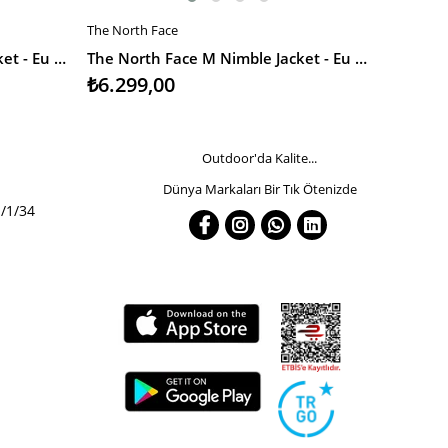
The North Face
The North
SEPETE EKLE
SEPETE
The North Face M Nimble Jacket - Eu Erkek Ceket
The North Face M Nimble Jacket - Eu Erkek Ceket
₺6.299,00
₺6.299
Outdoor'da Kalite...
Dünya Markaları Bir Tık Ötenizde
/1/34