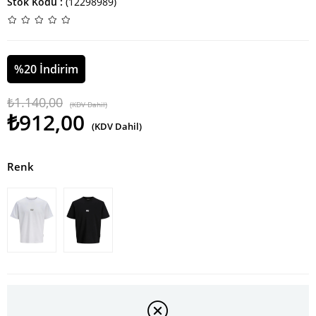
Stok Kodu
(12298989)
%
20
İndirim
₺1.140,00
(KDV Dahil)
₺912,00
(KDV Dahil)
Renk