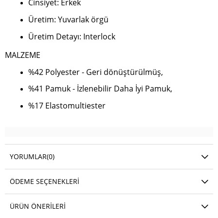
Cinsiyet: Erkek
Üretim: Yuvarlak örgü
Üretim Detayı: Interlock
MALZEME
%42 Polyester - Geri dönüştürülmüş,
%41 Pamuk - İzlenebilir Daha İyi Pamuk,
%17 Elastomultiester
YORUMLAR
(0)
ÖDEME SEÇENEKLERI
ÜRÜN ÖNERILERI