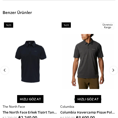
Benzer Ürünler
Ücretsiz
%20
%20
Kargo
İndirim
İndirim
%20İndirim
%20İndirim
HIZLI GÖZ AT
HIZLI GÖZ AT
The North Face
Columbia
SEPETE EKLE
SEPETE EKLE
The North Face Erkek Tişört Tanken Polo - Eu
Columbia Havercamp Pique Polo Erkek T-Shirt
₺2.240,00
₺3.600,00
₺2.799,00
₺4.500,00