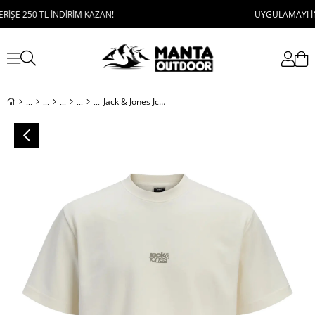
 250 TL İNDİRİM KAZAN!
UYGULAMAYI İNDİR, 
Jack & Jones Jcobreeze Front Print Tee Ss Crew Erkek T-Shirt