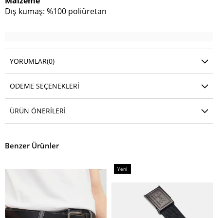
Malzeme
Dış kumaş: %100 poliüretan
YORUMLAR
(0)
ÖDEME SEÇENEKLERI
ÜRÜN ÖNERILERI
Benzer Ürünler
Yeni
Ürün