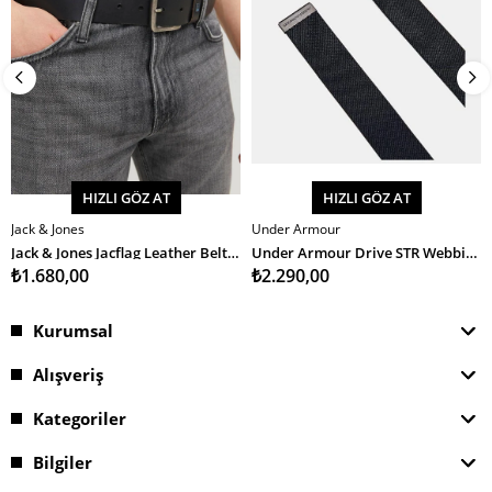
HIZLI GÖZ AT
HIZLI GÖZ AT
Jack & Jones
Under Armour
SEPETE EKLE
SEPETE EKLE
Jack & Jones Jacflag Leather Belt 4 Cm Noos Erkek Kemer
Under Armour Drive STR Webbing Erkek Kemer
₺1.680,00
₺2.290,00
Kurumsal
Alışveriş
Kategoriler
Bilgiler