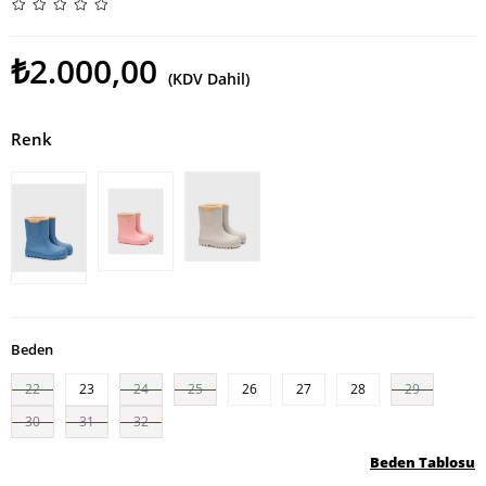
₺2.000,00
(KDV Dahil)
Renk
Beden
22
23
24
25
26
27
28
29
30
31
32
Beden Tablosu