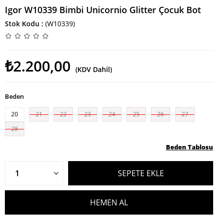
Igor W10339 Bimbi Unicornio Glitter Çocuk Bot
Stok Kodu
(W10339)
₺2.200,00
(KDV Dahil)
Beden
20
21
22
23
24
25
26
27
28
Beden Tablosu