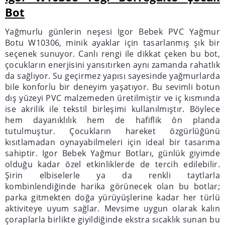
Bot
Yağmurlu günlerin neşesi Igor Bebek PVC Yağmur
Botu W10306, minik ayaklar için tasarlanmış şık bir
seçenek sunuyor. Canlı rengi ile dikkat çeken bu bot,
çocukların enerjisini yansıtırken aynı zamanda rahatlık
da sağlıyor. Su geçirmez yapısı sayesinde yağmurlarda
bile konforlu bir deneyim yaşatıyor. Bu sevimli botun
dış yüzeyi PVC malzemeden üretilmiştir ve iç kısmında
ise akrilik ile tekstil birleşimi kullanılmıştır. Böylece
hem dayanıklılık hem de hafiflik ön planda
tutulmuştur. Çocukların hareket özgürlüğünü
kısıtlamadan oynayabilmeleri için ideal bir tasarıma
sahiptir. Igor Bebek Yağmur Botları, günlük giyimde
olduğu kadar özel etkinliklerde de tercih edilebilir.
Şirin elbiselerle ya da renkli taytlarla
kombinlendiğinde harika görünecek olan bu botlar;
parka gitmekten doğa yürüyüşlerine kadar her türlü
aktiviteye uyum sağlar. Mevsime uygun olarak kalın
çoraplarla birlikte giyildiğinde ekstra sıcaklık sunan bu