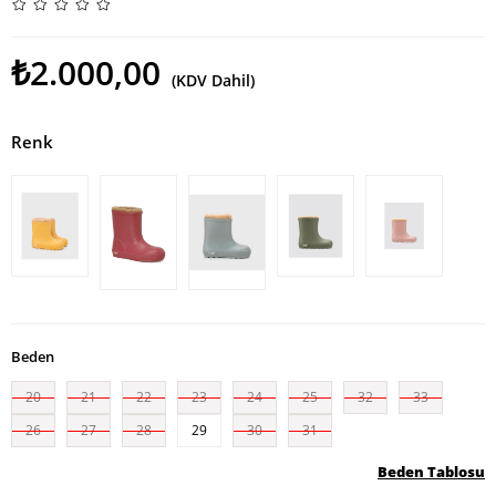
₺2.000,00
(KDV Dahil)
Renk
Beden
20
21
22
23
24
25
32
33
26
27
28
29
30
31
Beden Tablosu