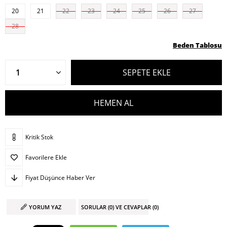
20
21
22
23
24
25
26
27
28
Beden Tablosu
Kritik Stok
Favorilere Ekle
Fiyat Düşünce Haber Ver
YORUM YAZ
SORULAR (0) VE CEVAPLAR (0)