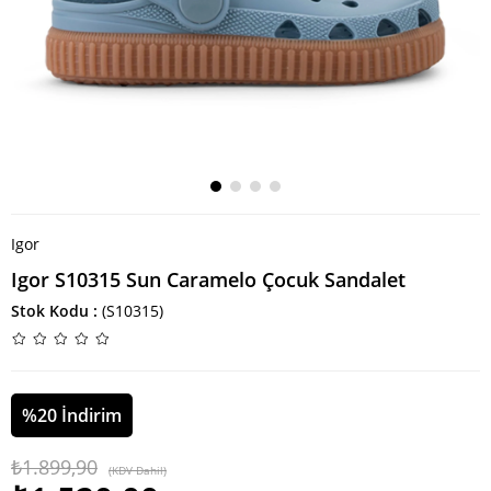
Igor
Igor S10315 Sun Caramelo Çocuk Sandalet
Stok Kodu
(S10315)
%
20
İndirim
₺1.899,90
(KDV Dahil)