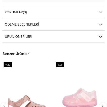
YORUMLAR
(0)
ÖDEME SEÇENEKLERI
ÜRÜN ÖNERILERI
Benzer Ürünler
%20
%20
İndirim
İndirim
%20İndirim
%20İndirim