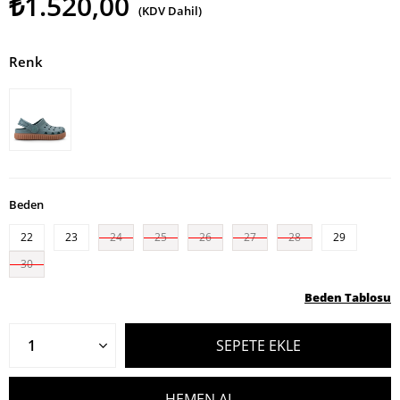
₺1.520,00
(KDV Dahil)
Renk
Beden
22
23
24
25
26
27
28
29
30
Beden Tablosu