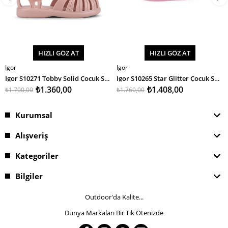
HIZLI GÖZ AT
HIZLI GÖZ AT
Igor
Igor
SEPETE EKLE
SEPETE EKLE
Igor S10271 Tobby Solid Çocuk Sandalet
Igor S10265 Star Glitter Çocuk Sandalet
₺1.360,00
₺1.408,00
₺1.700,00
₺1.760,00
Kurumsal
Alışveriş
Kategoriler
Bilgiler
Outdoor'da Kalite...
Dünya Markaları Bir Tık Ötenizde