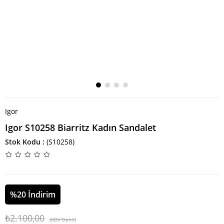
Igor
Igor S10258 Biarritz Kadın Sandalet
Stok Kodu
(S10258)
%
20
İndirim
₺2.100,00
(KDV Dahil)