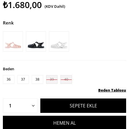
₺1.680,00
(KDV Dahil)
Renk
Beden
36
37
38
39
40
Beden Tablosu