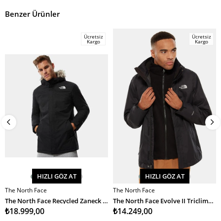
Benzer Ürünler
Ücretsiz
Ücretsiz
Kargo
Kargo
HIZLI GÖZ AT
HIZLI GÖZ AT
The North Face
The North Face
SEPETE EKLE
SEPETE EKLE
The North Face Recycled Zaneck Jacket Erkek Mont
The North Face Evolve II Triclimate Jacket Erkek Mont
₺18.999,00
₺14.249,00