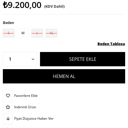
₺9.200,00
(KDV Dahil)
Beden
S
M
L
XL
Beden Tablosu
Favorilere Ekle
İndirimli Ürün
Fiyat Düşünce Haber Ver