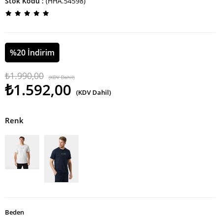
Stok Kodu
(HHA.54598)
%
20
İndirim
₺1.990,00
(KDV Dahil)
₺1.592,00
(KDV Dahil)
Renk
Beden