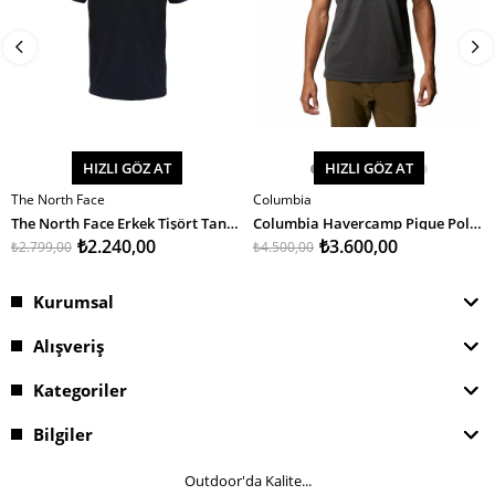
HIZLI GÖZ AT
HIZLI GÖZ AT
The North Face
Columbia
SEPETE EKLE
SEPETE EKLE
The North Face Erkek Tişört Tanken Polo - Eu
Columbia Havercamp Pique Polo Erkek T-Shirt
₺2.240,00
₺3.600,00
₺2.799,00
₺4.500,00
Kurumsal
Alışveriş
Kategoriler
Bilgiler
Outdoor'da Kalite...