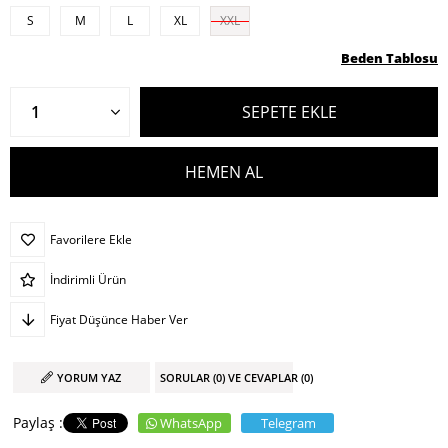
S
M
L
XL
XXL
Beden Tablosu
Favorilere Ekle
İndirimli Ürün
Fiyat Düşünce Haber Ver
YORUM YAZ
SORULAR (0) VE CEVAPLAR (0)
WhatsApp
Telegram