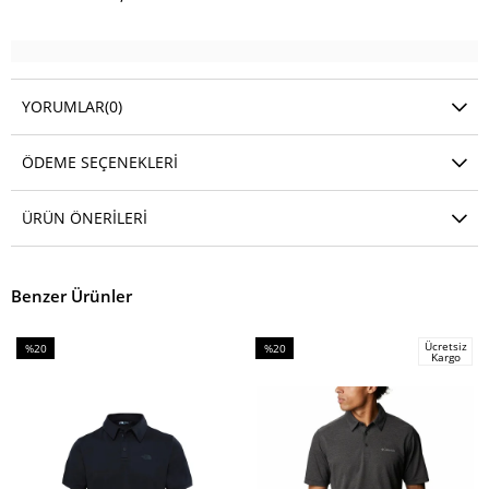
YORUMLAR
(0)
ÖDEME SEÇENEKLERI
ÜRÜN ÖNERILERI
Benzer Ürünler
Ücretsiz
%20
%20
Kargo
İndirim
İndirim
%20İndirim
%20İndirim