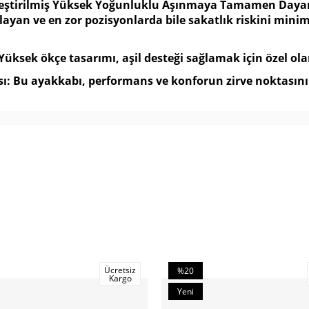
rleştirilmiş Yüksek Yoğunluklu Aşınmaya Tamamen Dayanık
ğlayan ve en zor pozisyonlarda bile sakatlık riskini min
Yüksek ökçe tasarımı, aşil desteği sağlamak için özel ola
ı: Bu ayakkabı, performans ve konforun zirve noktasını 
Ücretsiz
%20
Kargo
İndirim
Yeni
%20İndirim
Ürün