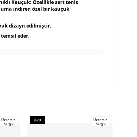
lı Kauçuk: Özellikle sert tenis
imuma indiren özel bir kauçuk
rak dizayn edilmiştir.
temsil eder.
Ücretsiz
Ücretsiz
%20
%20
Kargo
Kargo
İndirim
İndirim
%20İndirim
%20İndi