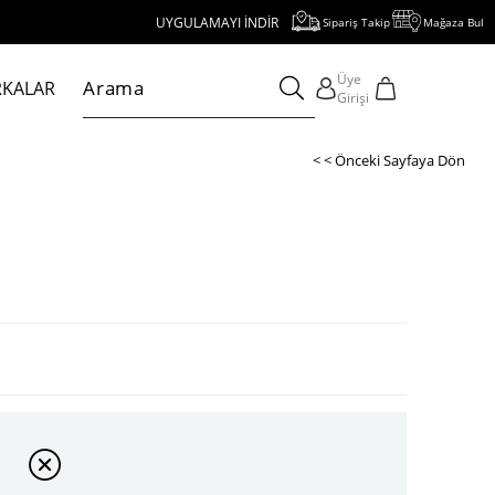
UYGULAMAYI İNDİR, 1000 TL VE ÜZERİ ALIŞVERİŞE 250 TL İNDİRİ
Sipariş Takip
Mağaza Bul
Üye
KALAR
Girişi
< < Önceki Sayfaya Dön