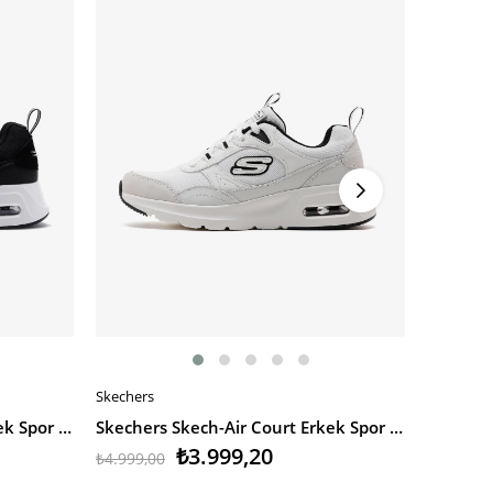
Skechers
Puma
SEPETE EKLE
SEPETE
Skechers Skech-Air Court Erkek Spor Ayakkabı
Skechers Skech-Air Court Erkek Spor Ayakkabı
₺3.999,20
₺4.999,00
₺4.700,0