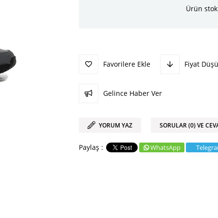
Ürün stok
Favorilere Ekle
Fiyat Düş
Gelince Haber Ver
YORUM YAZ
SORULAR (0) VE CEV
WhatsApp
Telegr