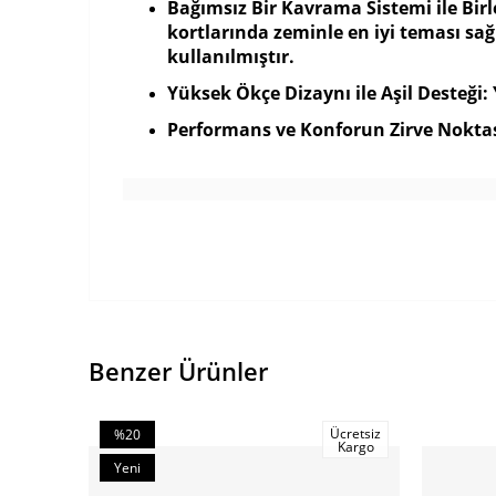
Bağımsız Bir Kavrama Sistemi ile Bi
kortlarında zeminle en iyi teması sa
kullanılmıştır.
Yüksek Ökçe Dizaynı ile Aşil Desteği: 
Performans ve Konforun Zirve Noktas
Benzer Ürünler
Ücretsiz
%20
Kargo
İndirim
Yeni
%20İndirim
Ürün