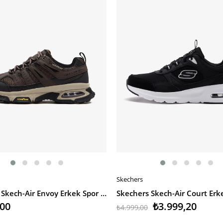
Skechers
EKLE
SEPETE EKLE
Skechers Skech-Air Envoy Erkek Spor Ayakkabı
,00
₺3.999,20
₺4.999,00