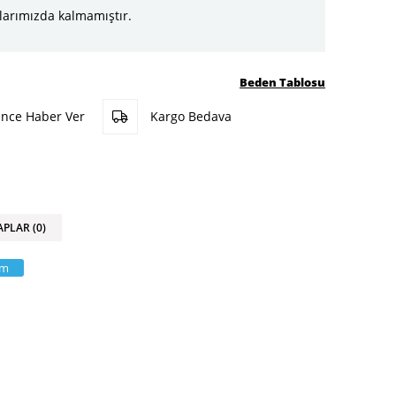
larımızda kalmamıştır.
Beden Tablosu
ünce Haber Ver
Kargo Bedava
APLAR (0)
am