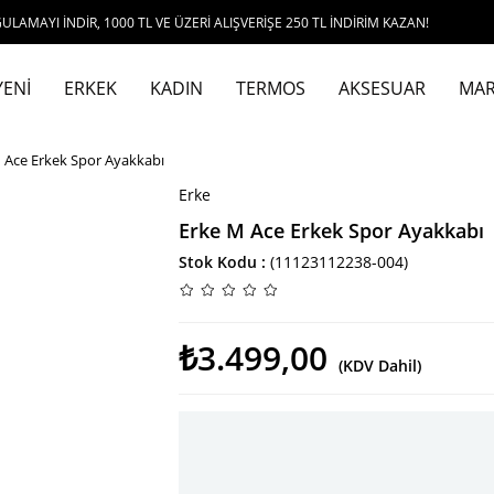
DİR, 1000 TL VE ÜZERİ ALIŞVERİŞE 250 TL İNDİRİM KAZAN!
YENİ
ERKEK
KADIN
TERMOS
AKSESUAR
MAR
 Ace Erkek Spor Ayakkabı
Erke
Erke M Ace Erkek Spor Ayakkabı
Stok Kodu
(11123112238-004)
₺3.499,00
(KDV Dahil)