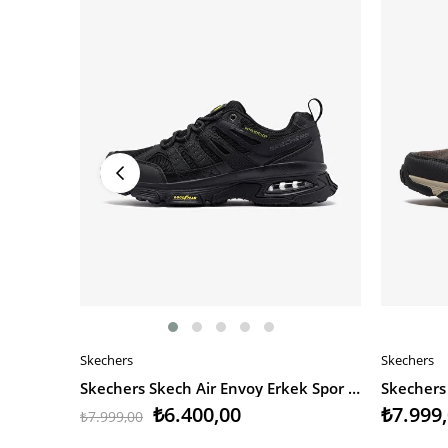
Skechers
Skechers
SEPETE EKLE
SEPETE 
Skechers Skech Air Envoy Erkek Spor Ayakkabı
₺6.400,00
₺7.999
₺7.999,00