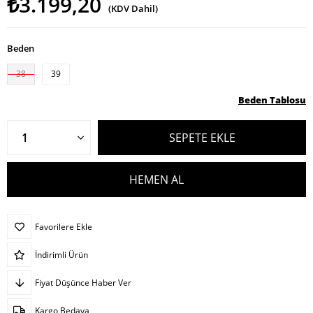
₺3.199,20
(KDV Dahil)
Beden
38
39
Beden Tablosu
Favorilere Ekle
İndirimli Ürün
Fiyat Düşünce Haber Ver
Kargo Bedava