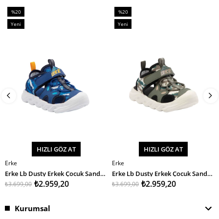
%20
%20
İndirim
İndirim
Yeni
Yeni
%20İndirim
%20İndirim
Ürün
Ürün
HIZLI GÖZ AT
HIZLI GÖZ AT
Erke
Erke
SEPETE EKLE
SEPETE EKLE
Erke Lb Dusty Erkek Çocuk Sandalet
Erke Lb Dusty Erkek Çocuk Sandalet
₺2.959,20
₺2.959,20
₺3.699,00
₺3.699,00
Kurumsal