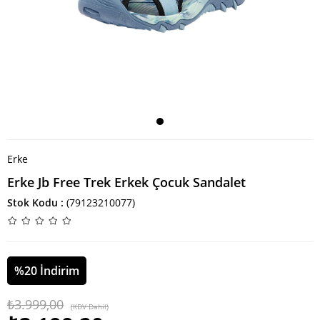
Erke
Erke Jb Free Trek Erkek Çocuk Sandalet
Stok Kodu
(79123210077)
%
20
İndirim
₺3.999,00
(KDV Dahil)