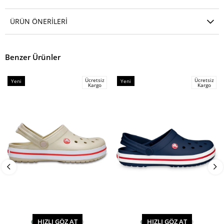
ÜRÜN ÖNERILERI
Benzer Ürünler
Ücretsiz
Ücretsiz
Yeni
Yeni
Kargo
Kargo
Ürün
Ürün
HIZLI GÖZ AT
HIZLI GÖZ AT