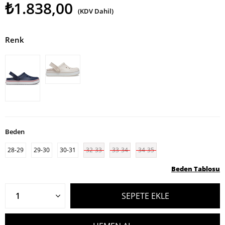
₺1.838,00
(KDV Dahil)
Renk
Beden
28-29
29-30
30-31
32-33
33-34
34-35
Beden Tablosu