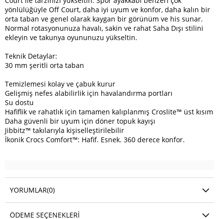
Court ile tarzınızı yükseltin. Spor ayakkabı benzeri çok
yönlülüğüyle Off Court, daha iyi uyum ve konfor, daha kalın bir
orta taban ve genel olarak kaygan bir görünüm ve his sunar.
Normal rotasyonunuza havalı, sakin ve rahat Saha Dışı stilini
ekleyin ve takunya oyununuzu yükseltin.
Teknik Detaylar:
30 mm şeritli orta taban
Temizlemesi kolay ve çabuk kurur
Gelişmiş nefes alabilirlik için havalandırma portları
Su dostu
Hafiflik ve rahatlık için tamamen kalıplanmış Croslite™ üst kısım
Daha güvenli bir uyum için döner topuk kayışı
Jibbitz™ takılarıyla kişiselleştirilebilir
İkonik Crocs Comfort™: Hafif. Esnek. 360 derece konfor.
YORUMLAR
(0)
ÖDEME SEÇENEKLERI