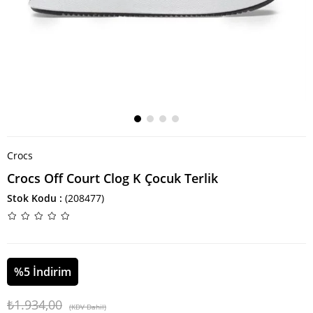
Crocs
Crocs Off Court Clog K Çocuk Terlik
Stok Kodu
(208477)
%
5
İndirim
₺1.934,00
(KDV Dahil)