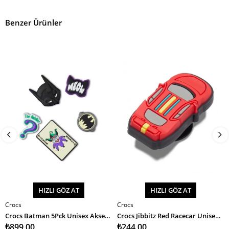
Benzer Ürünler
HIZLI GÖZ AT
HIZLI GÖZ AT
Crocs
Crocs
SEPETE EKLE
SEPETE EKLE
Crocs Batman 5Pck Unisex Aksesuar
Crocs Jibbitz Red Racecar Unisex Aksesuar
₺899,00
₺244,00