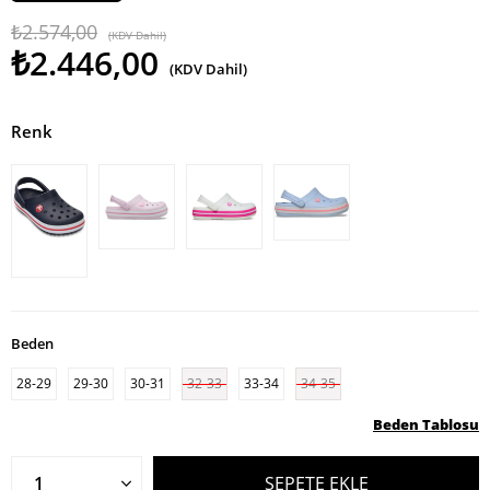
₺2.574,00
(KDV Dahil)
₺2.446,00
(KDV Dahil)
Renk
Beden
28-29
29-30
30-31
32-33
33-34
34-35
Beden Tablosu