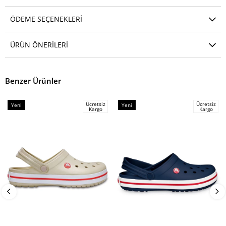
ÖDEME SEÇENEKLERI
ÜRÜN ÖNERILERI
Benzer Ürünler
Ücretsiz
Ücretsiz
Yeni
Yeni
Kargo
Kargo
Ürün
Ürün